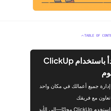
TABLE OF CONT
ابدأ باستخدام ClickUp
وم
إدارة جميع أعمالك في مكان واحد
تعاون مع فريقك
استخدم ClickUp مجانًا—إلى الأبد