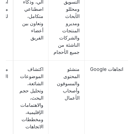
التسويق
آلي، وذكاء
أسعا
ومحللو
اصطناعي
مخص
الأبحاث
متكامل،
للم
ومديرو
وتعاون بين
المنتجات
أعضاء
والشركات
الفريق
الناشئة من
جميع الأحجام
اتجاهات Google
منشئو
اكتشاف
مجان
المحتوى
الموضوعات
الأبد
والمسوقون
الشائعة،
وأصحاب
وتحليل حجم
الأعمال
البحث،
والاهتمامات
الإقليمية،
ومخططات
الاتجاهات