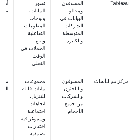
Tableau
المسوقون
تصور
أسعا
ومحللو
البيانات،
مخص
البيانات في
ولوحات
الشركات
المعلومات
المتوسطة
التفاعلية،
والكبيرة
وتتبع
الحملات في
الوقت
الفعلي
مركز بيو للأبحاث
المسوقون
مجموعات
مجان
والباحثون
بيانات قابلة
الأبد
والشركات
للتنزيل،
من جميع
اتجاهات
الأحجام
اجتماعية
وديموغرافية،
اختبارات
تصنيفية