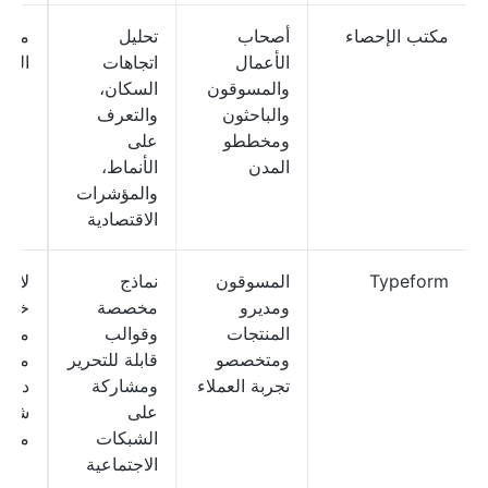
مكتب الإحصاء
أصحاب
تحليل
مجان
الأعمال
اتجاهات
الأبد
والمسوقون
السكان،
والباحثون
والتعرف
ومخططو
على
المدن
الأنماط،
والمؤشرات
الاقتصادية
Typeform
المسوقون
نماذج
لا يو
ومديرو
مخصصة
خطة
المنتجات
وقوالب
مجاني
ومتخصصو
قابلة للتحرير
م
تجربة العملاء
ومشاركة
دولارً
على
شهري
الشبكات
مست
الاجتماعية