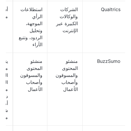
Qualtrics
الشركات
استطلاعات
أسعا
والوكالات
الرأي
مخص
الكبيرة عبر
الموجهة،
الإنترنت
وتحليل
الردود، وتتبع
الآراء
BuzzSumo
منشئو
منشئو
يتوف
المحتوى
المحتوى
مجاني
والمسوقون
والمسوقون
الخ
وأصحاب
وأصحاب
المد
الأعمال
الأعمال
م
دولارً
أمريك
شهري
مست