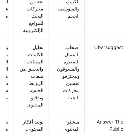
الكبيرة
تحسين
أمريك
والمتوسطة
محركات
شهري
الحجم
البحث
مست
للمواقع
الإلكترونية
Ubersuggest
أصحاب
تحليل
يتوف
الأعمال
الكلمات
مجاني
الصغيرة
المفتاحية،
الخ
والمسوقون
والتحقق من
المد
ومحترفو
ملفات
م
تحسين
الروابط
دولارً
محركات
الخلفية،
شهري
البحث
وتدقيق
مست
المحتوى
Answer The
منشئو
توليد أفكار
يتوف
Public
المحتوى
المحتوى،
مجاني