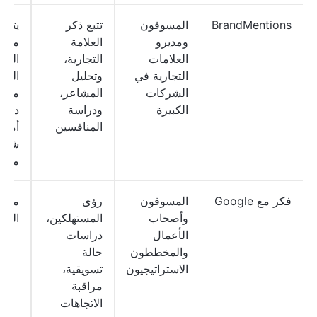
BrandMentions
المسوقون
تتبع ذكر
يتوف
ومديرو
العلامة
مجاني
العلامات
التجارية،
الخ
التجارية في
وتحليل
المد
الشركات
المشاعر،
م
الكبيرة
ودراسة
دولارً
المنافسين
أمريك
شهري
مست
فكر مع Google
المسوقون
رؤى
مجان
وأصحاب
المستهلكين،
الأبد
الأعمال
دراسات
والمخططون
حالة
الاستراتيجيون
تسويقية،
مراقبة
الاتجاهات