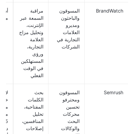
BrandWatch
المسوقون
مراقبة
أسعا
والباحثون
السمعة عبر
مخص
ومديرو
الإنترنت،
العلامات
وتحليل مزاج
التجارية في
العلامة
الشركات
التجارية،
ورؤى
المستهلكين
في الوقت
الفعلي
Semrush
المسوقون
بحث
لا يو
ومحترفو
الكلمات
خطة
تحسين
المفتاحية،
مجاني
محركات
تحليل
من
البحث
المنافسين،
9.95
والوكالات
إصلاحات
دولارً