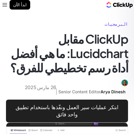
مدونة ClickUp
ابدأ الآن
enu
البرمجيات
ClickUp مقابل
Lucidchart: ما هي أفضل
أداة رسم تخطيطي للفرق؟
26 مارس 2025
Senior Content Editor
Arya Dinesh
ابتكر عمليات سير العمل ونفّذها باستخدام تطبيق
واحد فائق