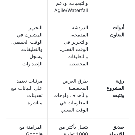
والتبعيات، ودعم
Agile/Waterfall
أدوات
الدردشة
التحرير
التعاون
المدمجة،
المشترك في
والتحرير في
الوقت الحقيقي،
الوقت الفعلي،
والتعليقات،
والتعليقات
وسجل
المخصصة
الإصدارات
رؤية
طرق العرض
مرئيات تعتمد
المشروع
المخصصة
على البيانات مع
وتتبعه
والأهداف ولوحات
تحديثات
المعلومات في
مباشرة
الوقت الفعلي
صديق
يتصل بأكثر من
المزامنة مع
للاندماج
1,000 تطبيق
Google