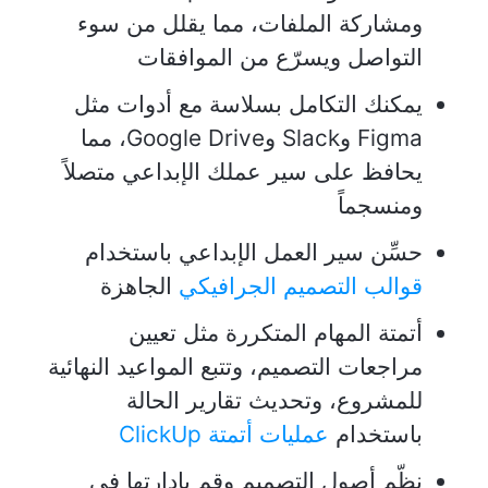
ومشاركة الملفات، مما يقلل من سوء
التواصل ويسرّع من الموافقات
يمكنك التكامل بسلاسة مع أدوات مثل
Figma وSlack وGoogle Drive، مما
يحافظ على سير عملك الإبداعي متصلاً
ومنسجماً
حسِّن سير العمل الإبداعي باستخدام
قوالب التصميم الجرافيكي
الجاهزة
أتمتة المهام المتكررة مثل تعيين
مراجعات التصميم، وتتبع المواعيد النهائية
للمشروع، وتحديث تقارير الحالة
باستخدام
عمليات أتمتة ClickUp
نظّم أصول التصميم وقم بإدارتها في