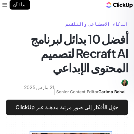
مدونة ClickUp
ابدأ الآن
enu
الذكاء الاصطناعي والتلقيم
أفضل 10 بدائل لبرنامج
Recraft AI لتصميم
المحتوى الإبداعي
21 مارس 2025
Senior Content Editor
Garima Behal
حوّل الأفكار إلى صور مرئية مذهلة عبر ClickUp