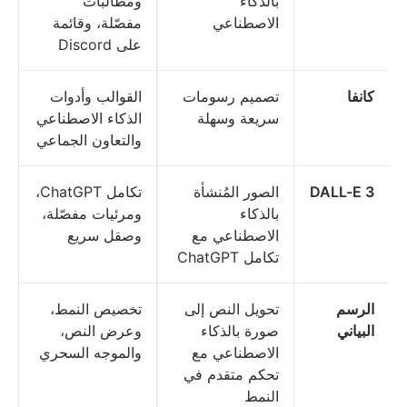
بالذكاء
ومطالبات
الاصطناعي
مفصّلة، وقائمة
على Discord
كانفا
تصميم رسومات
القوالب وأدوات
سريعة وسهلة
الذكاء الاصطناعي
والتعاون الجماعي
DALL-E 3
الصور المُنشأة
تكامل ChatGPT،
بالذكاء
ومرئيات مفصّلة،
الاصطناعي مع
وصقل سريع
تكامل ChatGPT
الرسم
تحويل النص إلى
تخصيص النمط،
البياني
صورة بالذكاء
وعرض النص،
الاصطناعي مع
والموجه السحري
تحكم متقدم في
النمط