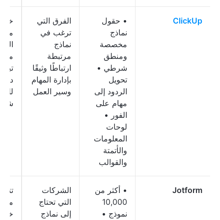
ClickUp
• حقول
الفرق التي
خطة
نماذج
ترغب في
مجان
مخصصة
نماذج
الأب
ومنطق
مرتبطة
مدفو
شرطي •
ارتباطًا وثيقًا
تحويل
بإدارة المهام
دولا
الردود إلى
وسير العمل
للمس
مهام على
شهريً
الفور •
لوحات
المعلومات
والأتمتة
والقوالب
Jotform
• أكثر من
الشركات
تتوف
10,000
التي تحتاج
مجاني
نموذج •
إلى نماذج
خطط