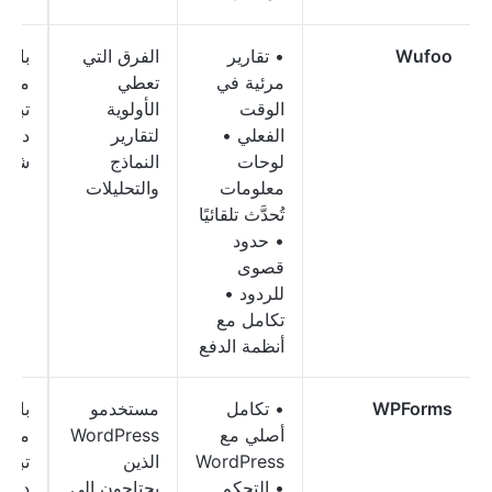
Wufoo
• تقارير
الفرق التي
باقا
مرئية في
تعطي
مدفو
الوقت
الأولوية
الفعلي •
لتقارير
دولارً
لوحات
النماذج
شهريً
معلومات
والتحليلات
تُحدَّث تلقائيًا
• حدود
قصوى
للردود •
تكامل مع
أنظمة الدفع
WPForms
• تكامل
مستخدمو
باقا
أصلي مع
WordPress
مدفو
WordPress
الذين
• التحكم
يحتاجون إلى
دولار