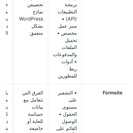
برمجة
تخصيص
خطط
التطبيقات
نماذج
مدفو
WordPress
(API) •
سير عمل
بشكل
دولار
مخصص •
متعمق
السن
تحميل
الملفات
والمدفوعات
• أدوات
ربط
للمطورين
Formsite
• التشفير
الفرق التي
باقا
على
تتعامل مع
مدفو
مستوى
بيانات
تبدأ 
الحقول •
حساسة
4.95
الوصول
للغاية أو
دولارً
القائم على
خاضعة
شهريً