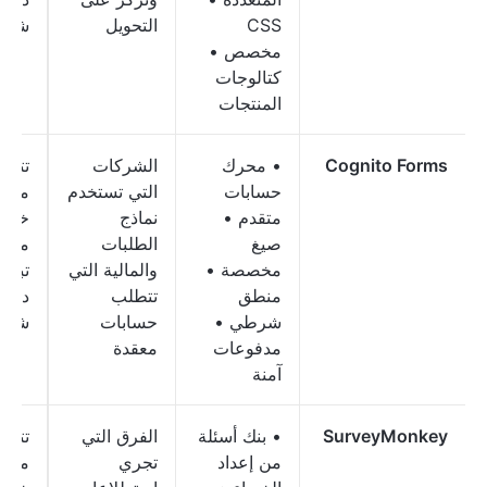
CSS
التحويل
شهريً
مخصص •
كتالوجات
المنتجات
Cognito Forms
• محرك
الشركات
تتوف
حسابات
التي تستخدم
مجاني
متقدم •
نماذج
خطط
صيغ
الطلبات
مدفو
مخصصة •
والمالية التي
منطق
تتطلب
دولارً
شرطي •
حسابات
شهريً
مدفوعات
معقدة
آمنة
SurveyMonkey
• بنك أسئلة
الفرق التي
تتوف
من إعداد
تجري
مجاني