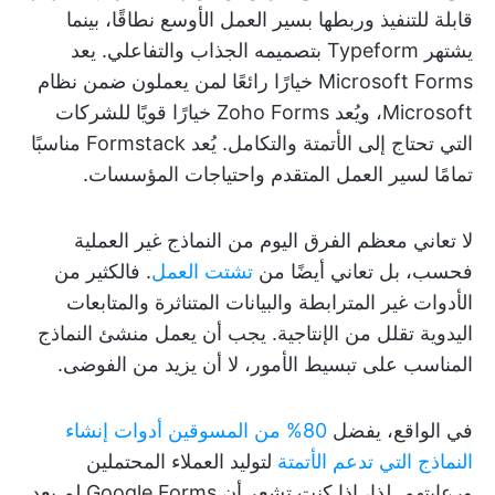
قابلة للتنفيذ وربطها بسير العمل الأوسع نطاقًا، بينما
يشتهر Typeform بتصميمه الجذاب والتفاعلي. يعد
Microsoft Forms خيارًا رائعًا لمن يعملون ضمن نظام
Microsoft، ويُعد Zoho Forms خيارًا قويًا للشركات
التي تحتاج إلى الأتمتة والتكامل. يُعد Formstack مناسبًا
تمامًا لسير العمل المتقدم واحتياجات المؤسسات.
لا تعاني معظم الفرق اليوم من النماذج غير العملية
فحسب، بل تعاني أيضًا من
تشتت العمل
. فالكثير من
الأدوات غير المترابطة والبيانات المتناثرة والمتابعات
اليدوية تقلل من الإنتاجية. يجب أن يعمل منشئ النماذج
المناسب على تبسيط الأمور، لا أن يزيد من الفوضى.
في الواقع، يفضل
80% من المسوقين
أدوات إنشاء
النماذج التي تدعم الأتمتة
لتوليد العملاء المحتملين
ورعايتهم. لذا، إذا كنت تشعر أن Google Forms لم يعد