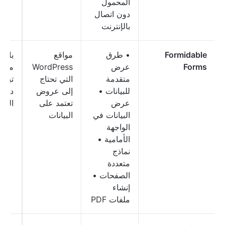
المحمول
دون اتصال
بالإنترنت
Formidable
• طرق
مواقع
باقا
Forms
عرض
WordPress
مدفو
متقدمة
التي تحتاج
للبيانات •
إلى عروض
دولار
عرض
تعتمد على
السن
البيانات في
البيانات
الواجهة
الأمامية •
نماذج
متعددة
الصفحات •
إنشاء
ملفات PDF