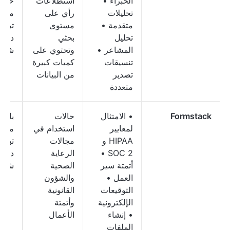
الخبراء •
استطلاعات
خطط
تحليلات
رأي على
مدفو
متقدمة •
مستوى
تحليل
بحثي
دولارً
المشاعر •
وتحتوي على
شهريً
تنسيقات
كميات كبيرة
تصدير
من البيانات
متعددة
Formstack
• الامتثال
حالات
باقا
لمعايير
استخدام في
مدفو
HIPAA و
مجالات
SOC 2 •
الرعاية
دولارً
أتمتة سير
الصحية
شهريً
العمل •
والشؤون
التوقيعات
القانونية
الإلكترونية
وأتمتة
• إنشاء
الأعمال
الملفات