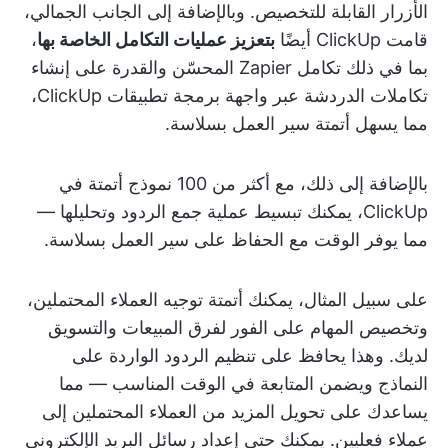
الأزرار القابلة للتخصيص. وبالإضافة إلى الجانب الجمالي،
قامت ClickUp أيضًا
بتعزيز عمليات التكامل الخاصة بها
،
بما في ذلك تكامل Zapier المحسّن والقدرة على إنشاء
تكاملات الدردشة عبر واجهة برمجة تطبيقات ClickUp،
مما يسهل أتمتة سير العمل بسلاسة.
بالإضافة إلى ذلك، مع أكثر من 100 نموذج أتمتة في
ClickUp، يمكنك تبسيط عملية جمع الردود وتحليلها —
مما يوفر الوقت مع الحفاظ على سير العمل بسلاسة.
على سبيل المثال، يمكنك أتمتة توجيه العملاء المحتملين،
وتخصيص المهام على الفور لفرق المبيعات والتسويق
لديك. وهذا يحافظ على تنظيم الردود الواردة على
النماذج ويضمن المتابعة في الوقت المناسب — مما
يساعدك على تحويل المزيد من العملاء المحتملين إلى
عملاء فعليين. يمكنك حتى إعداد رسائل البريد الإلكتروني