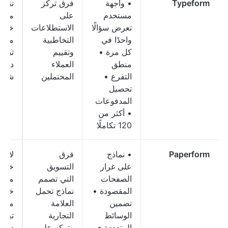
Typeform
• واجهة
فرق تركز
تتوف
مستخدم
على
مجاني
تعرض سؤالًا
الاستطلاعات
خطط
واحدًا في
التخاطبية
مدفو
كل مرة •
وتقييم
منطق
العملاء
دولارً
التفرع •
المحتملين
شهريً
تحصيل
المدفوعات
• أكثر من
120 تكاملًا
Paperform
• نماذج
فرق
لا تو
على غرار
التسويق
خطة
الصفحات
التي تصمم
مجاني
المقصودة •
نماذج تحمل
خطط
تضمين
العلامة
مدفو
الوسائط
التجارية
المتعددة •
وتركز على
دولارً