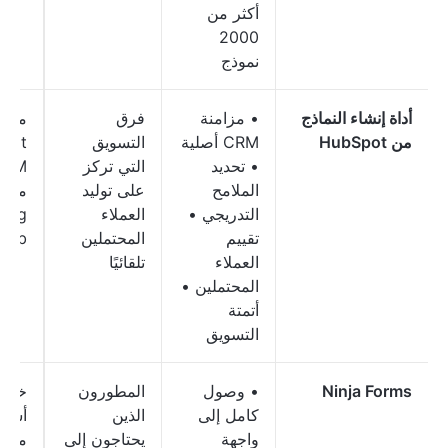
أكثر من
2000
نموذج
أداة إنشاء النماذج
• مزامنة
فرق
مجان
من HubSpot
CRM أصلية
التسويق
pot
• تحديد
التي تركز
الملامح
على توليد
مدفو
التدريجي •
العملاء
ting
تقييم
المحتملين
Hub
العملاء
تلقائيًا
المحتملين •
أتمتة
التسويق
Ninja Forms
• وصول
المطورون
خطة
كامل إلى
الذين
أساس
واجهة
يحتاجون إلى
مجاني