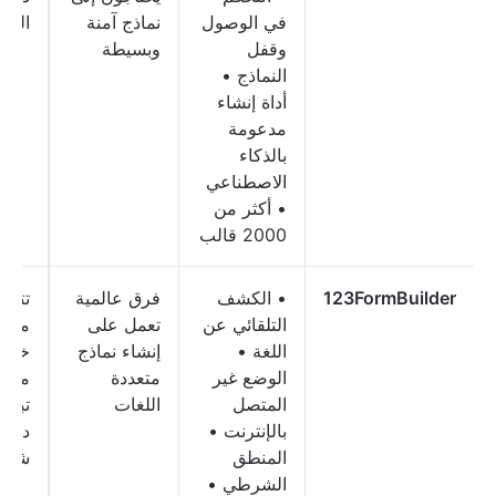
في الوصول
نماذج آمنة
السن
وقفل
وبسيطة
النماذج •
أداة إنشاء
مدعومة
بالذكاء
الاصطناعي
• أكثر من
2000 قالب
123FormBuilder
• الكشف
فرق عالمية
تتوف
التلقائي عن
تعمل على
مجاني
اللغة •
إنشاء نماذج
خطط
الوضع غير
متعددة
مدفو
المتصل
اللغات
بالإنترنت •
دولارً
المنطق
شهريً
الشرطي •