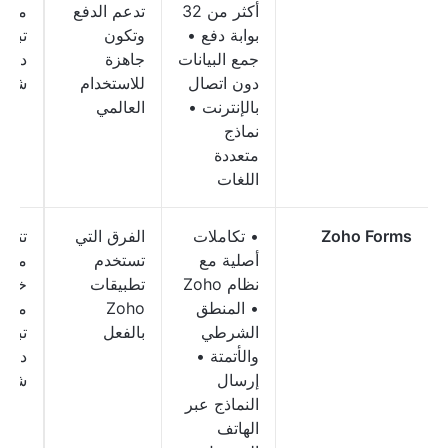
أكثر من 32
تدعم الدفع
مدفو
بوابة دفع •
وتكون
جمع البيانات
جاهزة
دولارً
دون اتصال
للاستخدام
شهريً
بالإنترنت •
العالمي
نماذج
متعددة
اللغات
Zoho Forms
• تكاملات
الفرق التي
تتوف
أصلية مع
تستخدم
مجاني
نظام Zoho
تطبيقات
خطط
• المنطق
Zoho
مدفو
الشرطي
بالفعل
والأتمتة •
دولا
إرسال
شهريً
النماذج عبر
الهاتف