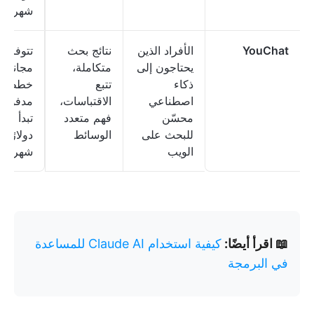
شهريًا
YouChat
الأفراد الذين
نتائج بحث
تتوفر 
يحتاجون إلى
متكاملة،
مجانية؛
ذكاء
تتبع
خطط
اصطناعي
الاقتباسات،
مدفوعة
محسّن
فهم متعدد
للبحث على
الوسائط
دولارًا
الويب
شهريًا
📖 اقرأ أيضًا:
كيفية استخدام Claude AI للمساعدة
في البرمجة