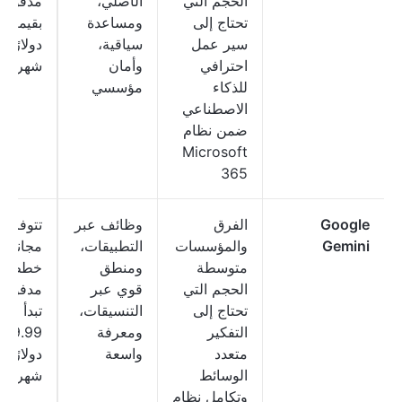
الحجم التي
الأصلي،
مدفوعة
تحتاج إلى
ومساعدة
بقي
سير عمل
سياقية،
دولارًا
احترافي
وأمان
شهريًا
للذكاء
مؤسسي
الاصطناعي
ضمن نظام
Microsoft
365
Google
الفرق
وظائف عبر
تتوفر 
Gemini
والمؤسسات
التطبيقات،
مجانية؛
متوسطة
ومنطق
خطط
الحجم التي
قوي عبر
مدفوعة
تحتاج إلى
التنسيقات،
تبدأ من
التفكير
ومعرفة
19.99
متعدد
واسعة
دولارًا
الوسائط
شهريًا
وتكامل نظام