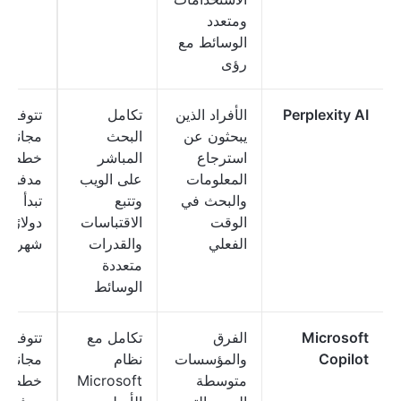
ومتعدد
الوسائط مع
رؤى
Perplexity AI
الأفراد الذين
تكامل
تتوفر 
يبحثون عن
البحث
مجانية؛
استرجاع
المباشر
خطط
المعلومات
على الويب
مدفوعة
والبحث في
وتتبع
الوقت
الاقتباسات
دولارًا
الفعلي
والقدرات
شهريًا
متعددة
الوسائط
Microsoft
الفرق
تكامل مع
تتوفر 
Copilot
والمؤسسات
نظام
مجانية؛
متوسطة
Microsoft
خطط