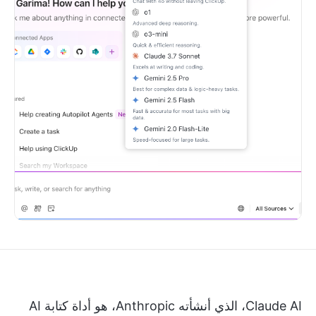
Claude AI، الذي أنشأته Anthropic، هو أداة كتابة AI