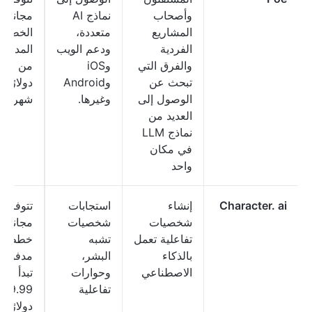
وأصحاب
نماذج AI
مجانية؛ 
المشاريع
متعددة،
الخطط
الفردية
ودعم الويب
المدفوع
والفرق التي
وiOS
من 99
تبحث عن
وAndroid
دولارًا
الوصول إلى
وغيرها.
شهريًا.
العديد من
نماذج LLM
في مكان
واحد
Character. ai
إنشاء
استجابات
تتوفر 
شخصيات
شخصيات
مجانية؛
تفاعلية تعمل
تشبه
خطط
بالذكاء
البشر،
مدفوعة
الاصطناعي
وحوارات
تبدأ من
تفاعلية
9.99
دولارًا