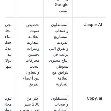
Google
البيئي
Jasper AI
المستقلون
تخصيص
تجربة
وأصحاب
صوت
مجانية
المشاريع
العلامة
متاحة؛
الفردية
التجارية
خطط
والفرق التي
وميزات
مدفوعة
ترغب في
تحسين
إنتاج محتوى
محركات
دولارًا
تسويقي
البحث
شهريًا
يتوافق مع
والتعاون
العلامة
بين أعضاء
التجارية
الفريق
Copy. ai
المستقلون
أكثر من
تتوفر 
وأصحاب
200 سير
مجانية؛
المشاريع
عمل، صوت
خطط