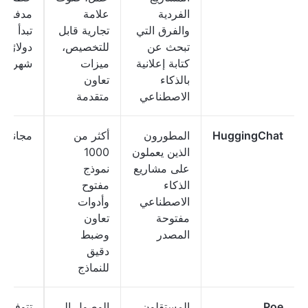
الفردية
علامة
مدفوعة
والفرق التي
تجارية قابل
تبحث عن
للتخصيص،
دولارًا
كتابة إعلانية
ميزات
شهريًا
بالذكاء
تعاون
الاصطناعي
متقدمة
HuggingChat
المطورون
أكثر من
مجاني
الذين يعملون
1000
على مشاريع
نموذج
الذكاء
مفتوح
الاصطناعي
وأدوات
مفتوحة
تعاون
المصدر
وضبط
دقيق
للنماذج
Poe
المستقلون
الوصول إلى
تتوفر 