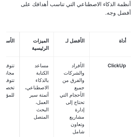
أنظمة الذكاء الاصطناعي التي تناسب أهدافك على
أفضل وجه.
أداة
الأفضل لـ
الميزات
الأسعار
الرئيسية
ClickUp
الأفراد
مساعد
تتوفر 
والشركات
الكتابة
مجانية؛
والفرق من
بالذكاء
تتوفر
جميع
الاصطناعي،
تخصيص
الأحجام التي
أتمتة سير
للمؤسس
تحتاج إلى
العمل،
إدارة
البحث
مشاريع
المتصل
وتعاون
شامل