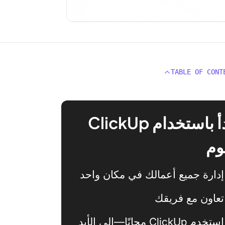
TABLE OF CONT
ابدأ باستخدام ClickUp
وم
إدارة جميع أعمالك في مكان واحد
تعاون مع فريقك
استخدم ClickUp مجانًا—إلى الأبد