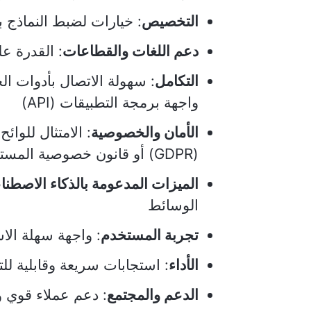
التخصيص
: خيارات لضبط النماذج 
دعم اللغات والقطاعات
: القدرة ع
التكامل
: سهولة الاتصال بأدوات ال
واجهة برمجة التطبيقات (API)
الأمان والخصوصية
: الامتثال للوائح
(GDPR) أو قانون خصوصية المستهلك في كاليفورنيا (CCPA)
الميزات المدعومة بالذكاء الاصطن
الوسائط
تجربة المستخدم
: واجهة سهلة ال
الأداء
: استجابات سريعة وقابلية للت
الدعم والمجتمع
: دعم عملاء قوي