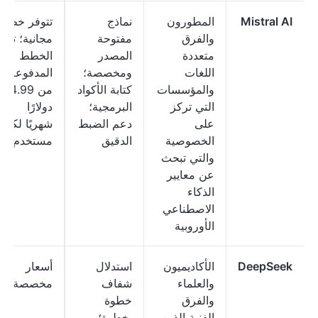
Mistral AI
المطورون
نماذج
تتوفر خطة
والفرق
مفتوحة
مجانية؛ تبدأ
متعددة
المصدر
الخطط
اللغات
ومخصصة؛
المدفوعة
والمؤسسات
كتابة الأكواد
من 14.99
التي تركز
البرمجية؛
دولارًا
على
دعم الضبط
شهريًا لكل
الخصوصية
الدقيق
مستخدم
والتي تبحث
عن معايير
الذكاء
الاصطناعي
الأوروبية
DeepSeek
الأكاديميون
استدلال
أسعار
والعلماء
شفاف
مخصصة
والفرق
خطوة
الفنية الذين
بخطوة؛