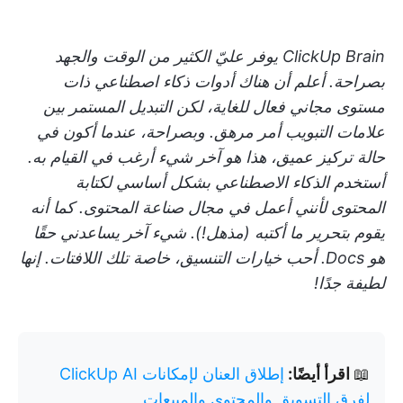
ClickUp Brain يوفر عليّ الكثير من الوقت والجهد
بصراحة. أعلم أن هناك أدوات ذكاء اصطناعي ذات
مستوى مجاني فعال للغاية، لكن التبديل المستمر بين
علامات التبويب أمر مرهق. وبصراحة، عندما أكون في
حالة تركيز عميق، هذا هو آخر شيء أرغب في القيام به.
أستخدم الذكاء الاصطناعي بشكل أساسي لكتابة
المحتوى لأنني أعمل في مجال صناعة المحتوى. كما أنه
يقوم بتحرير ما أكتبه (مذهل!). شيء آخر يساعدني حقًا
هو Docs. أحب خيارات التنسيق، خاصة تلك اللافتات. إنها
لطيفة جدًا!
📖
اقرأ أيضًا:
إطلاق العنان لإمكانات ClickUp AI
لفرق التسويق والمحتوى والمبيعات