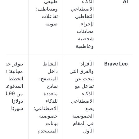
AI
الذكاء
طبيعي
الاصطناعي
ومتعاطف؛
التخاطبي
تفاعلات
لإجراء
صوتية
محادثات
شخصية
وعاطفية
Brave Leo
الأفراد
النشاط
تتوفر خطة
والفرق التي
داخل
مجانية؛ تبدأ
تبحث عن
المتصفح؛
الخطط
تفاعل مع
نماذج
المدفوعة
الذكاء
متعددة
من 14.99
الاصطناعي
للذكاء
دولارًا
يضع
الاصطناعي؛
شهريًا
الخصوصية
خصوصية
في المقام
بيانات
الأول
المستخدم