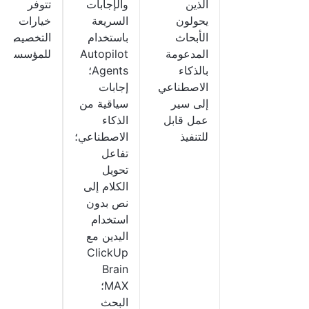
الذين
والإجابات
تتوفر
يحولون
السريعة
خيارات
الأبحاث
باستخدام
التخصيص
المدعومة
Autopilot
للمؤسسات
بالذكاء
Agents؛
الاصطناعي
إجابات
إلى سير
سياقية من
عمل قابل
الذكاء
للتنفيذ
الاصطناعي؛
تفاعل
تحويل
الكلام إلى
نص بدون
استخدام
اليدين مع
ClickUp
Brain
MAX؛
البحث