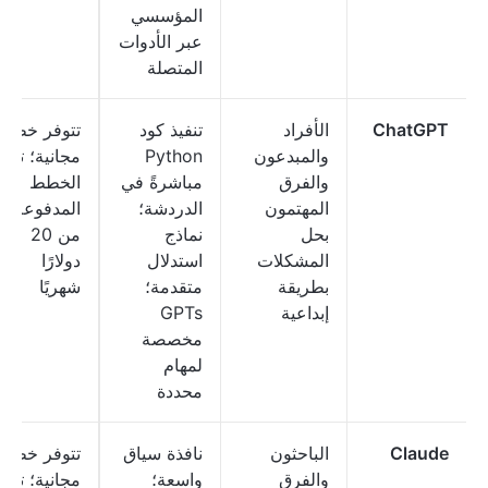
المؤسسي
عبر الأدوات
المتصلة
ChatGPT
الأفراد
تنفيذ كود
تتوفر خطة
والمبدعون
Python
مجانية؛ تبدأ
والفرق
مباشرةً في
الخطط
المهتمون
الدردشة؛
المدفوعة
بحل
نماذج
من 20
المشكلات
استدلال
دولارًا
بطريقة
متقدمة؛
شهريًا
إبداعية
GPTs
مخصصة
لمهام
محددة
Claude
الباحثون
نافذة سياق
تتوفر خطة
والفرق
واسعة؛
مجانية؛ تبدأ