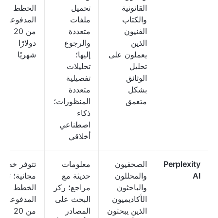
القانونية
تحميل
الخطط
والكتاب
ملفات
المدفوعة
الفنيون
متعددة
من 20
الذين
والرجوع
دولارًا
يعملون على
إليها؛
شهريًا
تحليل
تحليلات
الوثائق
تفصيلية
بشكل
متعددة
متعمق
المنظورات؛
ذكاء
اصطناعي
أخلاقي
Perplexity
الصحفيون
معلومات
تتوفر خطة
AI
والمحللون
حديثة مع
مجانية؛ تبدأ
والباحثون
مراجع؛ ركز
الخطط
الأكاديميون
البحث على
المدفوعة
الذين يبحثون
المصادر
من 20