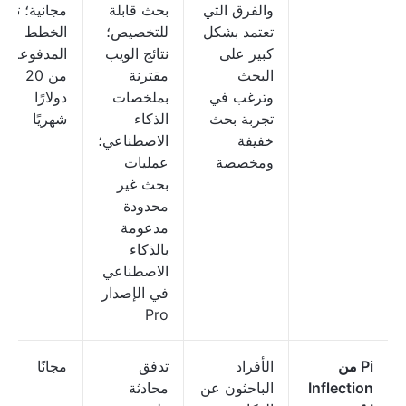
والفرق التي
بحث قابلة
مجانية؛ تبدأ
تعتمد بشكل
للتخصيص؛
الخطط
كبير على
نتائج الويب
المدفوعة
البحث
مقترنة
من 20
وترغب في
بملخصات
دولارًا
تجربة بحث
الذكاء
شهريًا
خفيفة
الاصطناعي؛
ومخصصة
عمليات
بحث غير
محدودة
مدعومة
بالذكاء
الاصطناعي
في الإصدار
Pro
Pi من
الأفراد
تدفق
مجانًا
Inflection
الباحثون عن
محادثة