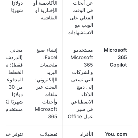
عن أبحاث
الأكاديمية أو
دولارًا
في الوقت
الإخبارية أو
شهريًا
الفعلي على
النقاشية
الويب مع
الاستشهادات
Microsoft
مستخدمو
إنشاء صيغ
مجاني
365
Microsoft
Excel؛
(الدردشة
Copilot
365
ملخصات
فقط)؛ تبدأ
والشركات
البريد
الخطط
التي تسعى
الإلكتروني؛
المدفوعة
إلى دمج
البحث عبر
من 30
الذكاء
ملفات
دولارًا
الاصطناعي
وأحداث
شهريًا لكل
في سير
Microsoft
مستخدم
عمل Office
365
You. com
الأفراد
تفضيلات
تتوفر خطة