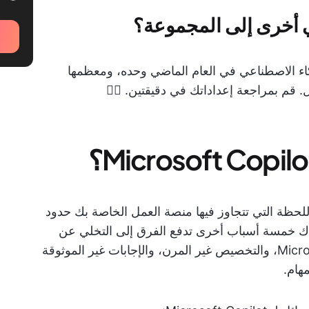
ي أخرى إلى المجموعة؟
 3.2 أداة جديدة للذكاء الاصطناعي في العام الماضي وحده، ومعظمها
. قم بمراجعة إعداداتك في دقيقتين. 👇🏼
C داخل Microsoft 365. وفي اللحظة التي تتجاوز فيها منصة العمل الخاصة بك حدود
ناك خمسة أسباب أخرى تدفع الفرق إلى التخلي عن
Copilot: التقييد، والأتمتة الضعيفة خارج Microsoft، والتخصيص غير المرن، والإجابات غير الموثوقة
هام.