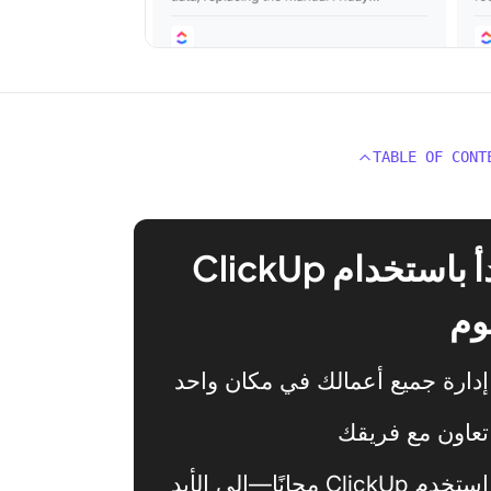
TABLE OF CONT
ابدأ باستخدام ClickUp
وم
إدارة جميع أعمالك في مكان واحد
تعاون مع فريقك
استخدم ClickUp مجانًا—إلى الأبد