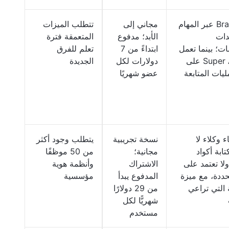
يعمل Brain عبر المهام
مجاني إلى
تتطلب الميزات
دات
الأبد؛ مدفوع
المتعمقة فترة
ت؛ بينما تعمل
ابتداءً من 7
تعلم للفرق
Super Agents على
دولارات لكل
الجديدة
ليات المتابعة
عضو شهريًا
ء وكلاء لا
نسخة تجريبية
يتطلب وجود أكثر
ابة أكواد
مجانية؛
من 50 موظفًا
لا تعتمد على
الاشتراك
وأنظمة هوية
حددة، مع ميزة
المدفوع يبدأ
مؤسسية
 التي تراعي
من 29 دولارًا
شهريًّا لكل
مستخدم