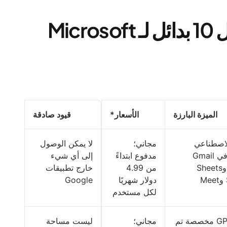
نظرة سريعة على أفضل 10 بدائل لـ Microsoft
الميزة البارزة
الأسعار*
قيود صادقة
لاصطناعي
مجاني؛
لا يمكن الوصول
المدمج في Gmail
مدفوع ابتداءً
إلى أي شيء
وDocs وSheets
من 4.99
خارج تطبيقات
دولار شهريًا
Google
لكل مستخدم
نماذج GPT مخصصة تم
مجاني؛
ليست مساحة