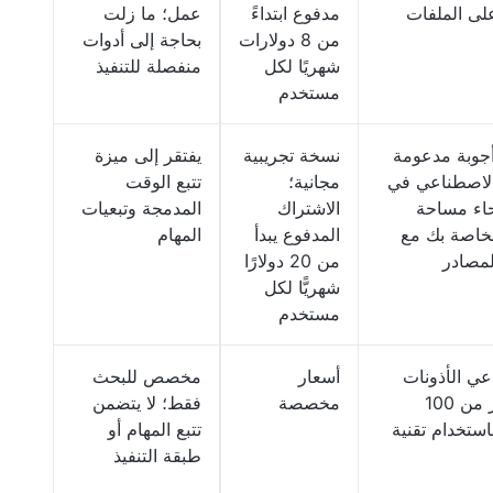
على الملفات
مدفوع ابتداءً
عمل؛ ما زلت
من 8 دولارات
بحاجة إلى أدوات
شهريًا لكل
منفصلة للتنفيذ
مستخدم
أجوبة مدعومة
نسخة تجريبية
يفتقر إلى ميزة
 الاصطناعي في
مجانية؛
تتبع الوقت
حاء مساحة
الاشتراك
المدمجة وتبعيات
لخاصة بك مع
المدفوع يبدأ
المهام
لمصادر
من 20 دولارًا
شهريًّا لكل
مستخدم
عي الأذونات
أسعار
مخصص للبحث
عبر أكثر من 100
مخصصة
فقط؛ لا يتضمن
ستخدام تقنية
تتبع المهام أو
طبقة التنفيذ