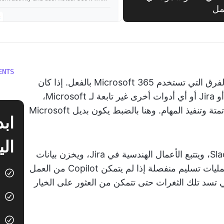
مل
ENTS
يعمل Microsoft Copilot بشكل أفضل مع الفرق التي تستخدم Microsoft 365 بالفعل. إذا كان
عملك يعتمد أيضًا على Slack أو Salesforce أو Jira أو أي أدوات أخرى غير تابعة لـ Microsoft،
فمن المحتمل أن تواجه ثغرات في البحث والأتمتة وتنفيذ المهام. وهنا بالضبط يكون بديل Microsoft
الي
على سبيل المثال، الفريق الذي يتعاون عبر Slack، ويتتبع الأعمال الهندسية في Jira، ويخزن بيانات
العملاء في Salesforce، سيظل بحاجة إلى عمليات تسليم منفصلة إذا لم يتمكن Copilot من العمل
تي تسد تلك الثغرات حتى تتمكن من العثور على الخيار