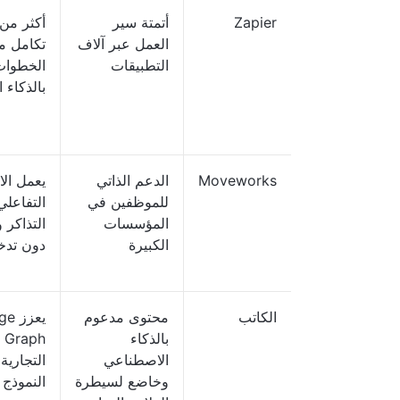
Zapier
أتمتة سير
العمل عبر آلاف
التطبيقات
الخطوات
بالذكاء 
Moveworks
الدعم الذاتي
يعمل الا
للموظفين في
التفاعل
المؤسسات
التذاكر 
الكبيرة
دون تد
الكاتب
محتوى مدعوم
يعز
بالذكاء
h
الاصطناعي
التجاري
وخاضع لسيطرة
النموذج