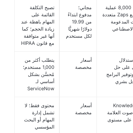
أكثر من 8,000 عملية
مجاني؛
تصبح التكلفة
تكامل مع Zaps متعددة
مدفوع ابتداءً
القائمة على
 المدعومة
من 19.99
المهام باهظة عند
الاصطناعي
دولارًا شهريًّا
زيادة الحجم؛ كما
لكل مستخدم
أنها غير متوافقة
مع قانون HIPAA
ستدلال
أسعار
يتطلب أكثر من
ي على حل
مخصصة
1,000 مستخدم؛
وتوفير البرامج
مُحسَّن بشكل
خل بشري
أساسي لـ
ServiceNow
ز Knowledge
أسعار
محتوى فقط؛ لا
Grap صوت العلامة
مخصصة
تشمل إدارة
ة على مستوى
المهام أو البحث
المؤسسي