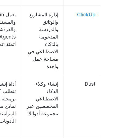
ClickUp
إدارة المشاريع
والوثائق
والمستن
والدردشة
والدردشا
المدعومة
بالذكاء
أتمتة عم
الاصطناعي في
مساحة عمل
واحدة
Dust
إنشاء وكلاء
أداة إنشا
الذكاء
تتطلب كت
الاصطناعي
برمجية و
المخصصين عبر
نماذج م
مجموعة أدواتك
المزامنة
الأذونات