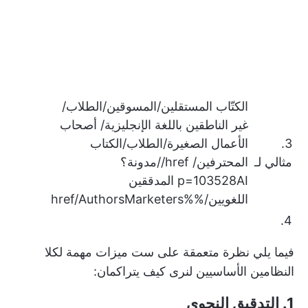
الكتّاب المستقلين/المسوقين/الطلاب/
غير الناطقين باللغة الإنجليزية/ أصحاب
3.
الأعمال الصغيرة/الطلاب/الكتاب
مثالي لـ
المحترفين/ href//مدونة؟
p=103528AI المدققين
اللغويين/%%href/AuthorsMarketers
4.
فيما يلي نظرة متعمقة على ست ميزات مهمة لكلا
النظامين الأساسيين لنرى كيف يتراكمان:
1. التدقيق النحوي