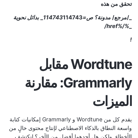
تحقق من هذه
_/مرجع/
مدونة؟ ص=114743
114743_
بدائل نحوية
%/%href/
_
!
Wordtune مقابل
Grammarly: مقارنة
الميزات
يقدم كل من Wordtune و Grammarly إمكانيات كتابة
واسعة النطاق بالذكاء الاصطناعي لإنتاج محتوى خالٍ من
الأخطاء. ولكن هل أحدهما أفضل من الآخر؟ لنكتشف