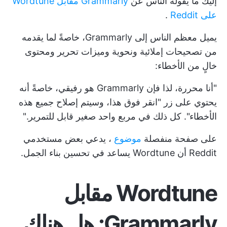
إليك ما يقوله الناس عن
Grammarly مقابل Wordtune
على Reddit
.
يميل معظم الناس إلى Grammarly، خاصةً لما يقدمه
من تصحيحات إملائية ونحوية وميزات تحرير ومحتوى
خالٍ من الأخطاء:
"أنا محررة، لذا فإن Grammarly هو رفيقي، خاصةً أنه
يحتوي على زر "انقر فوق هذا، وسيتم إصلاح جميع هذه
الأخطاء". كل ذلك في مربع واحد صغير قابل للتمرير."
على صفحة منفصلة
موضوع
، يدعي بعض مستخدمي
Reddit أن Wordtune يساعد في تحسين بناء الجمل.
Wordtune مقابل
Grammarly: هل هناك