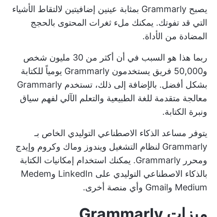
يصبح Grammarly بمثابة عينين إضافيتين لالتقاط الأشياء
التي قد تفوتك. يمكنك ملء ثغرات المحتوى بالحجج
المضادة من الأداة.
ربما هذا هو السبب في أن أكثر من 30 مليون شخص
و50,000 فريق يستخدمون Grammarly يومياً للكتابة
بشكل أفضل. بالإضافة إلى ذلك، تستخدم Grammarly
معالجة متقدمة للغة الطبيعية والتعلم الآلي لفهم سياق
ونبرة الكتابة.
يتوفر مساعد الذكاء الاصطناعي التوليدي الخاص بـ
Grammarly لنظام التشغيل ويندوز وماك وكروم وإيدج
ومحرر Grammarly. يمكنك استخدام إمكانيات الكتابة
بالذكاء الاصطناعي التوليدي على LinkedIn وMedem
Medium وGmail وأي منصة أخرى.
ميزات Grammarly