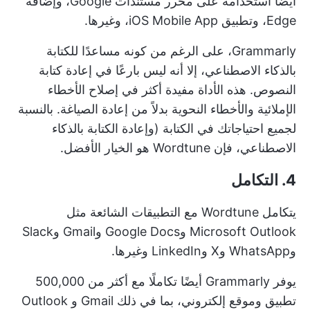
أيضًا استخدامه على محرر مستندات Google، وإضافة
Edge، وتطبيق iOS Mobile App، وغيرها.
Grammarly، على الرغم من كونه مساعدًا للكتابة
بالذكاء الاصطناعي، إلا أنه ليس بارعًا في إعادة كتابة
النصوص. هذه الأداة مفيدة أكثر في إصلاح الأخطاء
الإملائية والأخطاء النحوية بدلاً من إعادة الصياغة. بالنسبة
لجميع احتياجاتك في الكتابة (وإعادة الكتابة بالذكاء
الاصطناعي، فإن Wordtune هو الخيار الأفضل.
4. التكامل
يتكامل Wordtune مع التطبيقات الشائعة مثل
Microsoft Outlook وGoogle Docs وGmail وSlack
وWhatsApp وX وLinkedIn وغيرها.
يوفر Grammarly أيضًا تكاملًا مع أكثر من 500,000
تطبيق وموقع إلكتروني، بما في ذلك Gmail و Outlook