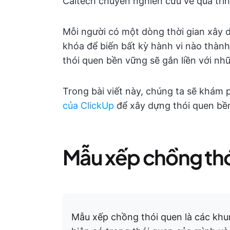
Caltech chuyên nghiên cứu về quá trìn
Mỗi người có một dòng thời gian xây dựn
khóa để biến bất kỳ hành vi nào thàn
thói quen bền vững sẽ gắn liền với nh
Trong bài viết này, chúng ta sẽ khám
của ClickUp
để xây dựng thói quen bề
Mẫu xếp chồng thói
Mẫu xếp chồng thói quen là các khun