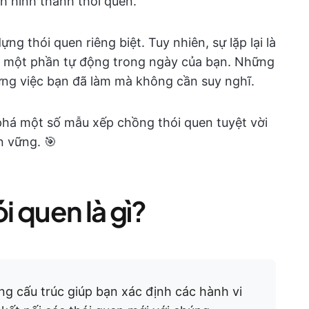
h hình thành thói quen.
g thói quen riêng biệt. Tuy nhiên, sự lặp lại là
h một phần tự động trong ngày của bạn. Những
ững việc bạn đã làm mà không cần suy nghĩ.
 phá một số mẫu xếp chồng thói quen tuyệt vời
n vững. 🎯
 quen là gì?
g cấu trúc giúp bạn xác định các hành vi