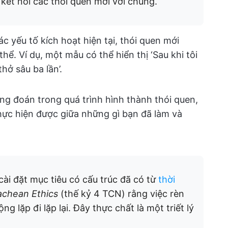
kết nối các thói quen mới với chúng.
yếu tố kích hoạt hiện tại, thói quen mới
ể. Ví dụ, một mẫu có thể hiển thị ‘Sau khi tôi
thở sâu ba lần’.
ng đoán trong quá trình hình thành thói quen,
thực hiện được giữa những gì bạn đã làm và
cài đặt mục tiêu có cấu trúc đã có từ
thời
chean Ethics
(thế kỷ 4 TCN) rằng việc rèn
g lặp đi lặp lại. Đây thực chất là một triết lý