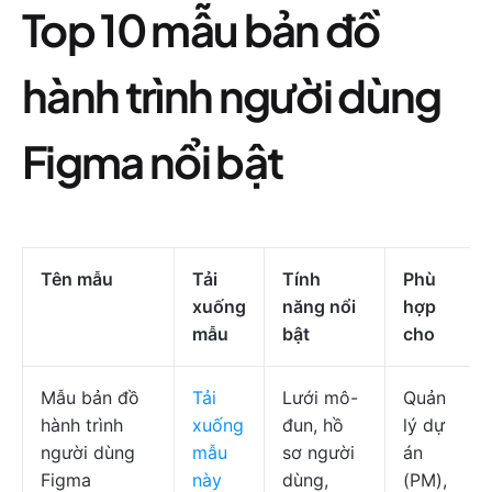
Top 10 mẫu bản đồ
hành trình người dùng
Figma nổi bật
Tên mẫu
Tải
Tính
Phù
xuống
năng nổi
hợp
mẫu
bật
cho
Mẫu bản đồ
Tải
Lưới mô-
Quản
hành trình
xuống
đun, hồ
lý dự
người dùng
mẫu
sơ người
án
Figma
này
dùng,
(PM),