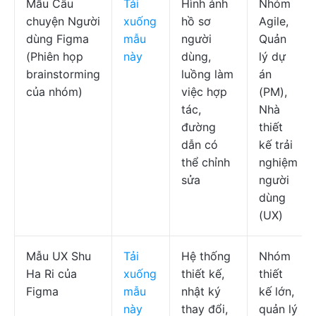
Mẫu Câu
Tải
Hình ảnh
Nhóm
chuyện Người
xuống
hồ sơ
Agile,
dùng Figma
mẫu
người
Quản
(Phiên họp
này
dùng,
lý dự
brainstorming
luồng làm
án
của nhóm)
việc hợp
(PM),
tác,
Nhà
đường
thiết
dẫn có
kế trải
thể chỉnh
nghiệm
sửa
người
dùng
(UX)
Mẫu UX Shu
Tải
Hệ thống
Nhóm
Ha Ri của
xuống
thiết kế,
thiết
Figma
mẫu
nhật ký
kế lớn,
này
thay đổi,
quản lý