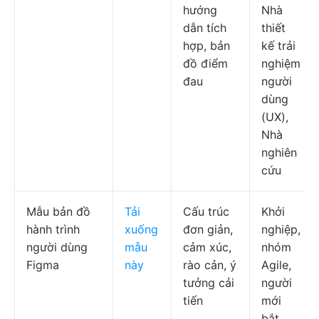
hướng
Nhà
dẫn tích
thiết
hợp, bản
kế trải
đồ điểm
nghiệm
đau
người
dùng
(UX),
Nhà
nghiên
cứu
Mẫu bản đồ
Tải
Cấu trúc
Khởi
hành trình
xuống
đơn giản,
nghiệp,
người dùng
mẫu
cảm xúc,
nhóm
Figma
này
rào cản, ý
Agile,
tưởng cải
người
tiến
mới
bắt