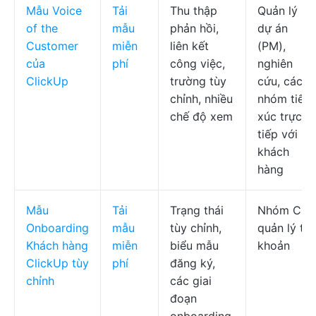
Mẫu Voice
Tải
Thu thập
Quản lý
of the
mẫu
phản hồi,
dự án
Customer
miễn
liên kết
(PM),
của
phí
công việc,
nghiên
ClickUp
trường tùy
cứu, các
chỉnh, nhiều
nhóm tiếp
chế độ xem
xúc trực
tiếp với
khách
hàng
Mẫu
Tải
Trạng thái
Nhóm CS,
Onboarding
mẫu
tùy chỉnh,
quản lý tài
Khách hàng
miễn
biểu mẫu
khoản
ClickUp tùy
phí
đăng ký,
chỉnh
các giai
đoạn