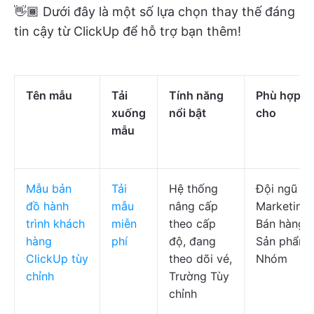
👋🏾 Dưới đây là một số lựa chọn thay thế đáng
tin cậy từ ClickUp để hỗ trợ bạn thêm!
Tên mẫu
Tải
Tính năng
Phù hợp
xuống
nổi bật
cho
mẫu
Mẫu bản
Tải
Hệ thống
Đội ngũ
đồ hành
mẫu
nâng cấp
Marketing,
trình khách
miễn
theo cấp
Bán hàng,
hàng
phí
độ, đang
Sản phẩm
ClickUp tùy
theo dõi vé,
Nhóm
chỉnh
Trường Tùy
chỉnh