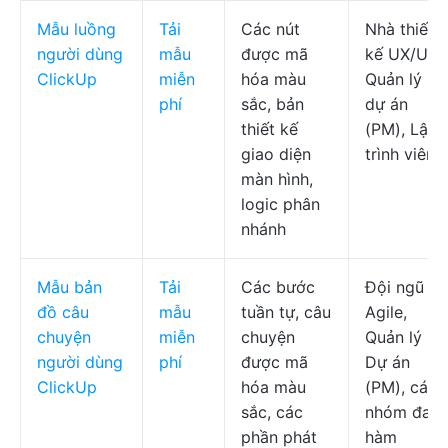
Mẫu luồng
Tải
Các nút
Nhà thiết
người dùng
mẫu
được mã
kế UX/UI,
ClickUp
miễn
hóa màu
Quản lý
phí
sắc, bản
dự án
thiết kế
(PM), Lập
giao diện
trình viên
màn hình,
logic phân
nhánh
Mẫu bản
Tải
Các bước
Đội ngũ
đồ câu
mẫu
tuần tự, câu
Agile,
chuyện
miễn
chuyện
Quản lý
người dùng
phí
được mã
Dự án
ClickUp
hóa màu
(PM), các
sắc, các
nhóm đa
phần phát
hàm