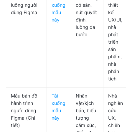
luồng người
xuống
có sẵn,
thiết
dùng Figma
mẫu
nút quyết
kế
này
định,
UX/UI,
luồng đa
nhà
bước
phát
triển
sản
phẩm,
nhà
phân
tích
Mẫu bản đồ
Tải
Nhân
Nhà
hành trình
xuống
vật/kịch
nghiên
người dùng
mẫu
bản, biểu
cứu
Figma (Chi
này
tượng
UX,
tiết)
cảm xúc,
chiến