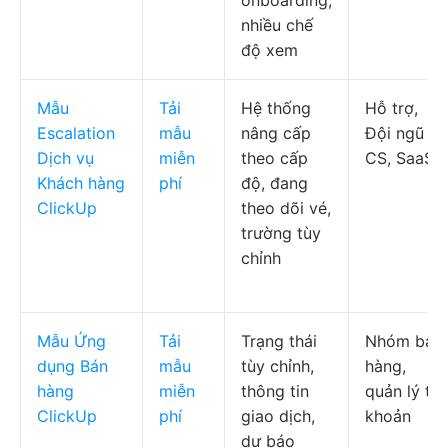
onboarding,
nhiều chế
độ xem
Mẫu
Tải
Hệ thống
Hỗ trợ,
Escalation
mẫu
nâng cấp
Đội ngũ
Dịch vụ
miễn
theo cấp
CS, SaaS
Khách hàng
phí
độ, đang
ClickUp
theo dõi vé,
trường tùy
chỉnh
Mẫu Ứng
Tải
Trạng thái
Nhóm bán
dụng Bán
mẫu
tùy chỉnh,
hàng,
hàng
miễn
thông tin
quản lý tài
ClickUp
phí
giao dịch,
khoản
dự báo