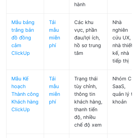
hành
Mẫu bảng
Tải
Các khu
Nhà
trắng bản
mẫu
vực, phần
nghiên
đồ đồng
miễn
đau/lợi ích,
cứu UX,
cảm
phí
hồ sơ trung
nhà thiết
ClickUp
tâm
kế, nhà
tiếp thị
Mẫu Kế
Tải
Trạng thái
Nhóm CS
hoạch
mẫu
tùy chỉnh,
SaaS,
Thành công
miễn
thông tin
quản lý tài
Khách hàng
phí
khách hàng,
khoản
ClickUp
thanh tiến
độ, nhiều
chế độ xem