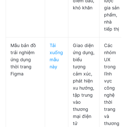
điểm đau,
lược
khó khăn
gia sản
phẩm,
nhà
tiếp thị
Mẫu bản đồ
Tải
Giao diện
Các
trải nghiệm
xuống
ứng dụng,
nhóm
ứng dụng
mẫu
biểu
UX
thời trang
này
tượng
trong
Figma
cảm xúc,
lĩnh
phát hiện
vực
xu hướng,
công
tập trung
nghệ
vào
thời
thương
trang
mại điện
và
tử
thương