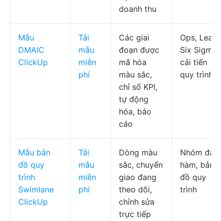
doanh thu
Mẫu
Tải
Các giai
Ops, Lean
DMAIC
mẫu
đoạn được
Six Sigma,
ClickUp
miễn
mã hóa
cải tiến
phí
màu sắc,
quy trình
chỉ số KPI,
tự động
hóa, báo
cáo
Mẫu bản
Tải
Dòng màu
Nhóm đa
đồ quy
mẫu
sắc, chuyển
hàm, bản
trình
miễn
giao đang
đồ quy
Swimlane
phí
theo dõi,
trình
ClickUp
chỉnh sửa
trực tiếp