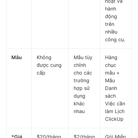
hoạt và
hành
động
trên
nhiều
công cụ.
Mẫu
Không
Mẫu tùy
Hàng
được cung
chỉnh
chục
cấp
cho các
mẫu +
trường
Mẫu
hợp sử
Danh
dụng
sách
khác
Việc cần
nhau
làm Lịch
ClickUp
*Giá
$20/tháng
$2/tháng
Gói Miễn