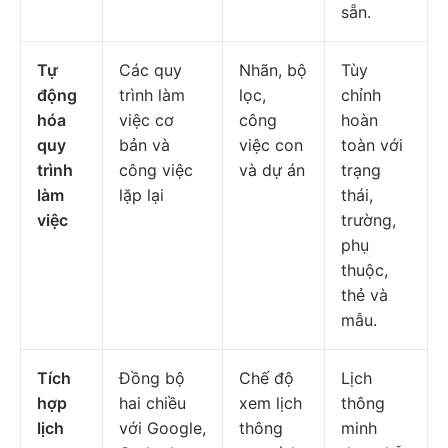
sẵn.
Tự
Các quy
Nhãn, bộ
Tùy
động
trình làm
lọc,
chỉnh
hóa
việc cơ
công
hoàn
quy
bản và
việc con
toàn với
trình
công việc
và dự án
trạng
làm
lặp lại
thái,
việc
trường,
phụ
thuộc,
thẻ và
mẫu.
Tích
Đồng bộ
Chế độ
Lịch
hợp
hai chiều
xem lịch
thông
lịch
với Google,
thông
minh