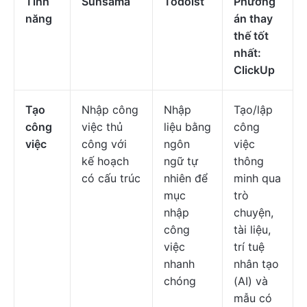
Tính
Sunsama
Todoist
Phương
năng
án thay
thế tốt
nhất:
ClickUp
Tạo
Nhập công
Nhập
Tạo/lập
công
việc thủ
liệu bằng
công
việc
công với
ngôn
việc
kế hoạch
ngữ tự
thông
có cấu trúc
nhiên để
minh qua
mục
trò
nhập
chuyện,
công
tài liệu,
việc
trí tuệ
nhanh
nhân tạo
chóng
(AI) và
mẫu có