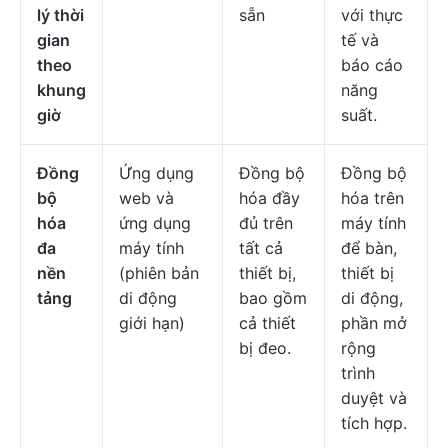
lý thời
sẵn
với thực
gian
tế và
theo
báo cáo
khung
năng
giờ
suất.
Đồng
Ứng dụng
Đồng bộ
Đồng bộ
bộ
web và
hóa đầy
hóa trên
hóa
ứng dụng
đủ trên
máy tính
đa
máy tính
tất cả
để bàn,
nền
(phiên bản
thiết bị,
thiết bị
tảng
di động
bao gồm
di động,
giới hạn)
cả thiết
phần mở
bị đeo.
rộng
trình
duyệt và
tích hợp.