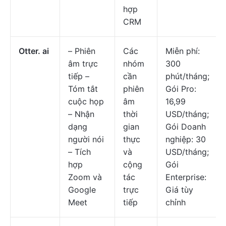
hợp
CRM
Otter. ai
– Phiên
Các
Miễn phí:
âm trực
nhóm
300
tiếp –
cần
phút/tháng;
Tóm tắt
phiên
Gói Pro:
cuộc họp
âm
16,99
– Nhận
thời
USD/tháng;
dạng
gian
Gói Doanh
người nói
thực
nghiệp: 30
– Tích
và
USD/tháng;
hợp
cộng
Gói
Zoom và
tác
Enterprise:
Google
trực
Giá tùy
Meet
tiếp
chỉnh