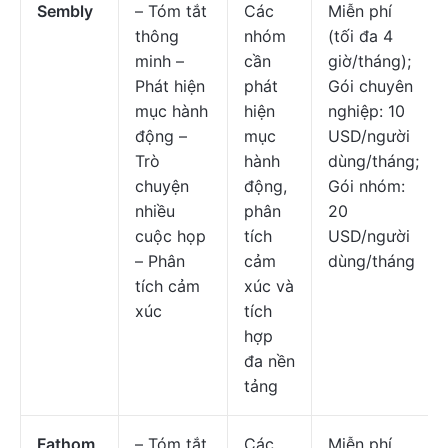
Sembly
– Tóm tắt
Các
Miễn phí
thông
nhóm
(tối đa 4
minh –
cần
giờ/tháng);
Phát hiện
phát
Gói chuyên
mục hành
hiện
nghiệp: 10
động –
mục
USD/người
Trò
hành
dùng/tháng;
chuyện
động,
Gói nhóm:
nhiều
phân
20
cuộc họp
tích
USD/người
– Phân
cảm
dùng/tháng
tích cảm
xúc và
xúc
tích
hợp
đa nền
tảng
Fathom
– Tóm tắt
Các
Miễn phí