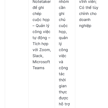
Notetaker
nhóm
vĩnh viễn;
để ghi
cần
Có thể tùy
chép
ghi
chỉnh cho
cuộc họp
chú
doanh
– Quản lý
cuộc
nghiệp
công việc
họp,
tự động –
quản
Tích hợp
lý
với Zoom,
công
Slack,
việc
Microsoft
và
Teams
cộng
tác
thời
gian
thực
được
hỗ trợ