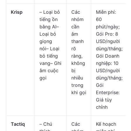
Krisp
– Loại bỏ
Các
Miễn phí:
tiếng ồn
nhóm
60
bằng AI–
cần
phút/ngày;
Loại bỏ
âm
Gói Pro: 8
giọng
thanh
USD/người
nói– Loại
rõ
dùng/tháng;
bỏ tiếng
ràng,
Gói Doanh
vang– Ghi
không
nghiệp: 10
âm cuộc
bị
USD/người
gọi
nhiễu
dùng/tháng;
trong
Gói
khi gọi
Enterprise:
Giá tùy
chỉnh
Tactiq
– Chú
Các
Kế hoạch