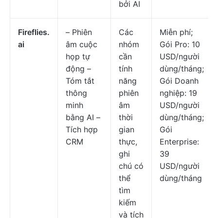
bởi AI
Fireflies.
– Phiên
Các
Miễn phí;
ai
âm cuộc
nhóm
Gói Pro: 10
họp tự
cần
USD/người
động –
tính
dùng/tháng;
Tóm tắt
năng
Gói Doanh
thông
phiên
nghiệp: 19
minh
âm
USD/người
bằng AI –
thời
dùng/tháng;
Tích hợp
gian
Gói
CRM
thực,
Enterprise:
ghi
39
chú có
USD/người
thể
dùng/tháng
tìm
kiếm
và tích