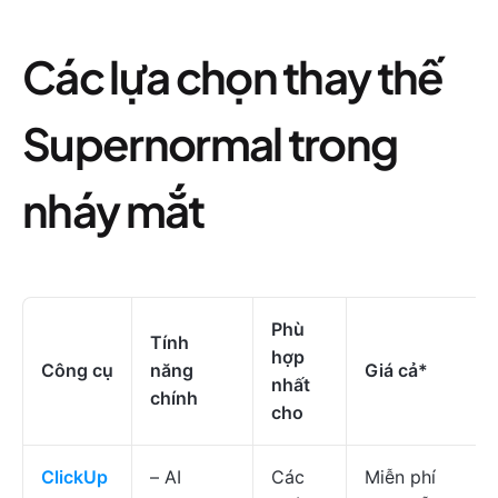
Các lựa chọn thay thế
Supernormal trong
nháy mắt
Phù
Tính
hợp
Công cụ
năng
Giá cả
*
nhất
chính
cho
ClickUp
– AI
Các
Miễn phí