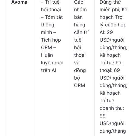
Avoma
– Trí tuệ
Các
Dùng thử
hội thoại
nhóm
miễn phí; Kế
– Tóm tắt
bán
hoạch Trợ
thông
hàng
lý cuộc họp
minh –
cần trí
AI: 29
Tích hợp
tuệ
USD/người
CRM –
hội
dùng/tháng;
Huấn
thoại
Kế hoạch
luyện dựa
và
Trí tuệ hội
trên AI
đồng
thoại: 69
bộ
USD/người
CRM
dùng/tháng;
Kế hoạch
Trí tuệ
doanh thu:
99
USD/người
dùng/tháng