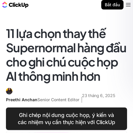
ClickUp Blog
Bắt đầu
Ope
11 lựa chọn thay thế
Supernormal hàng đầu
cho ghi chú cuộc họp
AI thông minh hơn
23 tháng 6, 2025
Preethi Anchan
Senior Content Editor
Ghi chép nội dung cuộc họp, ý kiến và
các nhiệm vụ cần thực hiện với ClickUp