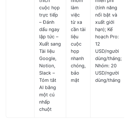
thích
nhóm
miễn phí
cuộc họp
làm
(tính năng
trực tiếp
việc
nổi bật và
– Đánh
từ xa
xuất giới
dấu ngay
cần tài
hạn); Kế
lập tức –
liệu
hoạch Pro:
Xuất sang
cuộc
12
Tài liệu
họp
USD/người
Google,
nhanh
dùng/tháng;
Notion,
chóng,
Nhóm: 20
Slack –
bảo
USD/người
Tóm tắt
mật
dùng/tháng
AI bằng
một cú
nhấp
chuột