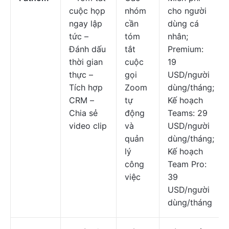
cuộc họp
nhóm
cho người
ngay lập
cần
dùng cá
tức –
tóm
nhân;
Đánh dấu
tắt
Premium:
thời gian
cuộc
19
thực –
gọi
USD/người
Tích hợp
Zoom
dùng/tháng;
CRM –
tự
Kế hoạch
Chia sẻ
động
Teams: 29
video clip
và
USD/người
quản
dùng/tháng;
lý
Kế hoạch
công
Team Pro:
việc
39
USD/người
dùng/tháng