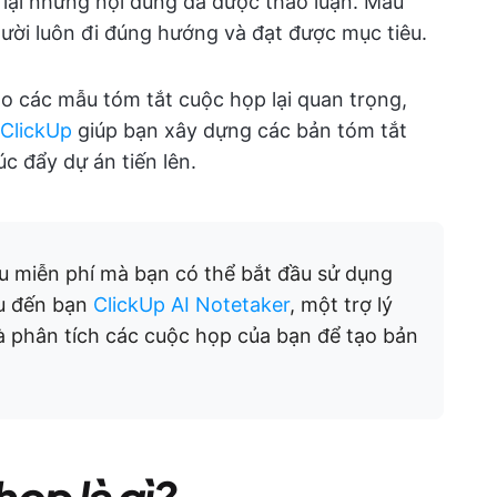
p lại những nội dung đã được thảo luận. Mẫu
ười luôn đi đúng hướng và đạt được mục tiêu.
sao các mẫu tóm tắt cuộc họp lại quan trọng,
ClickUp
giúp bạn xây dựng các bản tóm tắt
c đẩy dự án tiến lên.
 miễn phí mà bạn có thể bắt đầu sử dụng
ệu đến bạn
ClickUp AI Notetaker
, một trợ lý
à phân tích các cuộc họp của bạn để tạo bản
ọp là gì?