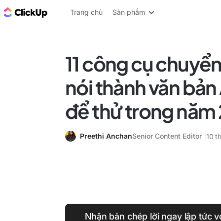
ClickUp Blog
Trang chủ
Sản phẩm
11 công cụ chuyển
nói thành văn bản 
để thử trong năm
Preethi Anchan
Senior Content Editor
10 t
Nhận bản chép lời ngay lập tức v