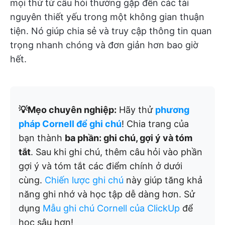
mọi thứ từ câu hỏi thường gặp đến các tài
nguyên thiết yếu trong một không gian thuận
tiện. Nó giúp chia sẻ và truy cập thông tin quan
trọng nhanh chóng và đơn giản hơn bao giờ
hết.
💡Mẹo chuyên nghiệp:
Hãy thử
phương
pháp Cornell để ghi chú
! Chia trang của
bạn thành
ba phần: ghi chú, gợi ý và tóm
tắt
. Sau khi ghi chú, thêm câu hỏi vào phần
gợi ý và tóm tắt các điểm chính ở dưới
cùng.
Chiến lược ghi chú
này giúp tăng khả
năng ghi nhớ và học tập dễ dàng hơn. Sử
dụng
Mẫu ghi chú Cornell của ClickUp
để
học sâu hơn!