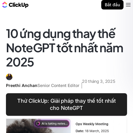
ClickUp Blog
Bắt đầu
Ope
10 ứng dụng thay thế
NoteGPT tốt nhất năm
2025
20 tháng 3, 2025
Preethi Anchan
Senior Content Editor
Thử ClickUp: Giải pháp thay thế tốt nhất
cho NoteGPT