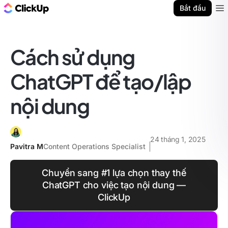
ClickUp Blog
Bắt đầu
Ope
Cách sử dụng
ChatGPT để tạo/lập
nội dung
24 tháng 1, 2025
Pavitra M
Content Operations Specialist
Chuyển sang #1 lựa chọn thay thế
ChatGPT cho việc tạo nội dung —
ClickUp