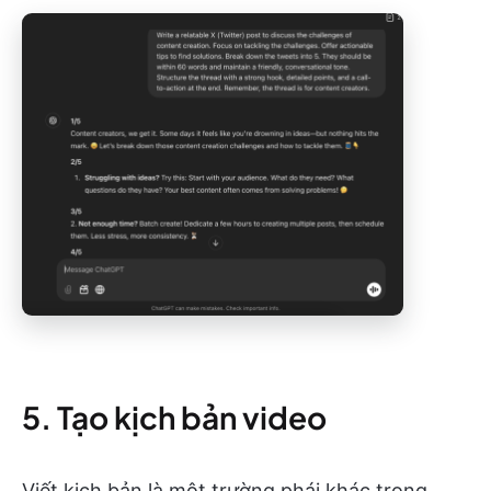
5. Tạo kịch bản video
Viết kịch bản là một trường phái khác trong