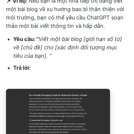
📌 Ví dụ:
Nếu bạn là một nhà tiếp thị đang viết
một bài blog về xu hướng bao bì thân thiện với
môi trường, bạn có thể yêu cầu ChatGPT soạn
thảo một bài viết thông tin và hấp dẫn.
Yêu cầu: "
Viết một bài blog [giới hạn số từ]
về [chủ đề] cho [xác định đối tượng mục
tiêu của bạn]. "
Trả lời: