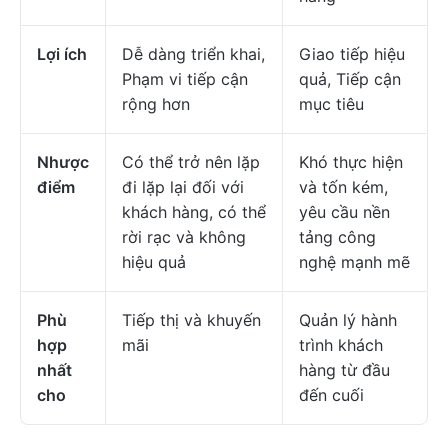
Lợi ích
Dễ dàng triển khai,
Giao tiếp hiệu
Phạm vi tiếp cận
quả, Tiếp cận
rộng hơn
mục tiêu
Nhược
Có thể trở nên lặp
Khó thực hiện
điểm
đi lặp lại đối với
và tốn kém,
khách hàng, có thể
yêu cầu nền
rời rạc và không
tảng công
hiệu quả
nghệ mạnh mẽ
Phù
Tiếp thị và khuyến
Quản lý hành
hợp
mãi
trình khách
nhất
hàng từ đầu
cho
đến cuối