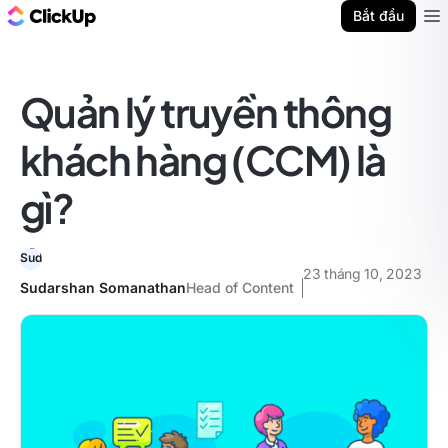
ClickUp Blog
Bắt đầu
Ope
Quản lý truyền thông
khách hàng (CCM) là
gì?
23 tháng 10, 2023
Sudarshan Somanathan
Head of Content