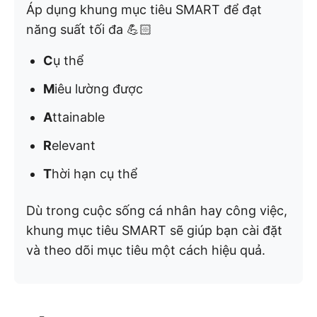
Áp dụng khung mục tiêu SMART để đạt
năng suất tối đa 💪🏻
C
ụ thể
M
iêu lường được
A
ttainable
R
elevant
T
hời hạn cụ thể
Dù trong cuộc sống cá nhân hay công việc,
khung mục tiêu SMART sẽ giúp bạn cài đặt
và theo dõi mục tiêu một cách hiệu quả.