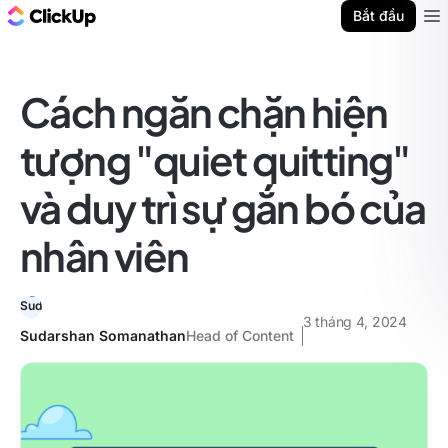
ClickUp Blog
Bắt đầu
Ope
Cách ngăn chặn hiện
tượng "quiet quitting"
và duy trì sự gắn bó của
nhân viên
3 tháng 4, 2024
Sudarshan Somanathan
Head of Content