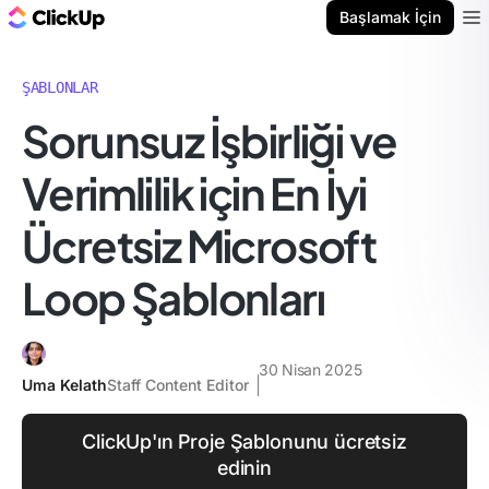
ClickUp Blog
Başlamak İçin
Ope
ŞABLONLAR
Sorunsuz İşbirliği ve
Verimlilik için En İyi
Ücretsiz Microsoft
Loop Şablonları
30 Nisan 2025
Uma Kelath
Staff Content Editor
ClickUp'ın Proje Şablonunu ücretsiz
edinin