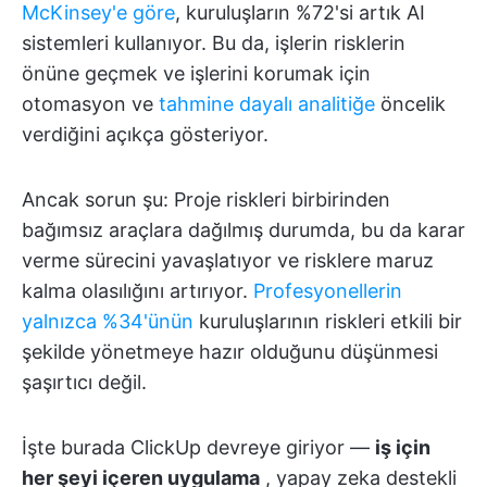
McKinsey'e göre
, kuruluşların %72'si artık AI
sistemleri kullanıyor. Bu da, işlerin risklerin
önüne geçmek ve işlerini korumak için
otomasyon ve
tahmine dayalı analitiğe
öncelik
verdiğini açıkça gösteriyor.
Ancak sorun şu: Proje riskleri birbirinden
bağımsız araçlara dağılmış durumda, bu da karar
verme sürecini yavaşlatıyor ve risklere maruz
kalma olasılığını artırıyor.
Profesyonellerin
yalnızca %34'ünün
kuruluşlarının riskleri etkili bir
şekilde yönetmeye hazır olduğunu düşünmesi
şaşırtıcı değil.
İşte burada ClickUp devreye giriyor —
iş için
her şeyi içeren uygulama
, yapay zeka destekli