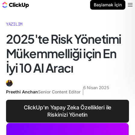
ClickUp Blog
Başlamak İçin
Ope
YAZILIM
2025'te Risk Yönetimi
Mükemmelliği için En
İyi 10 AI Aracı
6 Nisan 2025
Preethi Anchan
Senior Content Editor
ClickUp'ın Yapay Zeka Özellikleri ile
Riskinizi Yönetin