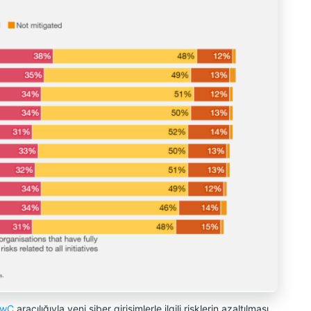
wC
aracılığıyla yeni siber girişimlerle ilgili risklerin azaltılması