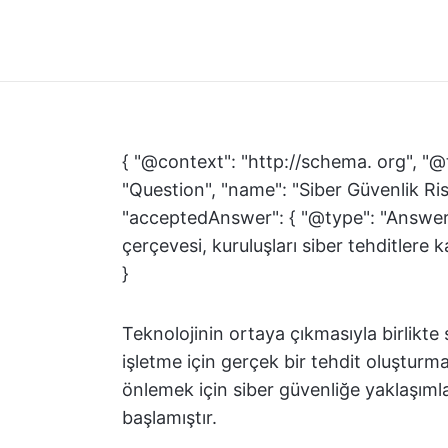
{ "@context": "http://schema. org", "@
"Question", "name": "Siber Güvenlik Ris
"acceptedAnswer": { "@type": "Answer",
çerçevesi, kuruluşları siber tehditlere k
}
Teknolojinin ortaya çıkmasıyla birlikte 
işletme için gerçek bir tehdit oluşturmak
önlemek için siber güvenliğe yaklaşıml
başlamıştır.