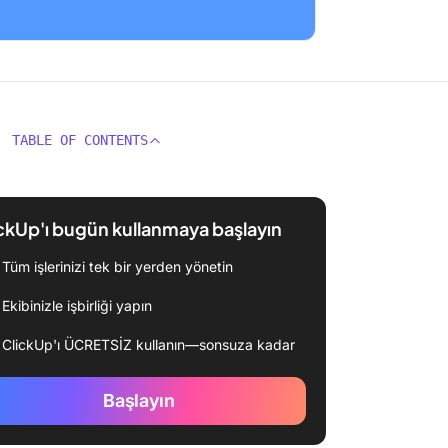
TABLE OF CONTENTS
ckUp'ı bugün kullanmaya başlayın
Tüm işlerinizi tek bir yerden yönetin
Ekibinizle işbirliği yapın
ClickUp'ı ÜCRETSİZ kullanın—sonsuza kadar
Başlayın