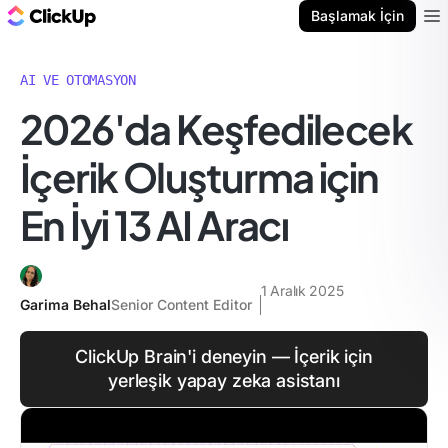
ClickUp Blog
Başlamak İçin
Ope
AI VE OTOMASYON
2026'da Keşfedilecek
İçerik Oluşturma için
En İyi 13 AI Aracı
1 Aralık 2025
Garima Behal
Senior Content Editor
ClickUp Brain'i deneyin — İçerik için
yerleşik yapay zeka asistanı