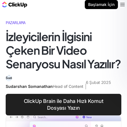
ClickUp Blog
Başlamak İçin
Ope
PAZARLAMA
İzleyicilerin İlgisini
Çeken Bir Video
Senaryosu Nasıl Yazılır?
6 Şubat 2025
Sudarshan Somanathan
Head of Content
ClickUp Brain ile Daha Hızlı Komut
Dosyası Yazın