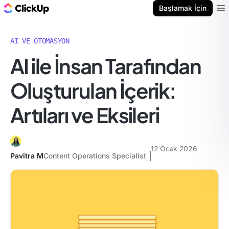
ClickUp Blog
Başlamak İçin
Ope
AI VE OTOMASYON
AI ile İnsan Tarafından
Oluşturulan İçerik:
Artıları ve Eksileri
12 Ocak 2026
Pavitra M
Content Operations Specialist