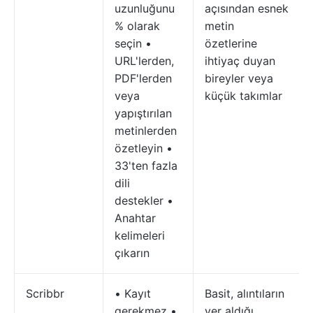
uzunluğunu
açısından esnek
% olarak
metin
seçin •
özetlerine
URL'lerden,
ihtiyaç duyan
PDF'lerden
bireyler veya
veya
küçük takımlar
yapıştırılan
metinlerden
özetleyin •
33'ten fazla
dili
destekler •
Anahtar
kelimeleri
çıkarın
Scribbr
• Kayıt
Basit, alıntıların
gerekmez •
yer aldığı