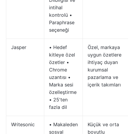
Dilbilgisi ve
intihal
kontrolü •
Paraphrase
seçeneği
Jasper
• Hedef
Özel, markaya
kitleye özel
uygun özetlere
özetler •
ihtiyaç duyan
Chrome
kurumsal
uzantısı •
pazarlama ve
Marka sesi
içerik takımları
özelleştirme
• 25'ten
fazla dil
Writesonic
• Makaleden
Küçük ve orta
sosyal
boyutlu