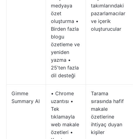
medyaya
takımlarındaki
özet
pazarlamacılar
oluşturma •
ve içerik
Birden fazla
oluşturucular
blogu
özetleme ve
yeniden
yazma •
25'ten fazla
dil desteği
Gimme
• Chrome
Tarama
Summary AI
uzantısı •
sırasında hafif
Tek
makale
tıklamayla
özetlerine
web makale
ihtiyaç duyan
özetleri •
kişiler