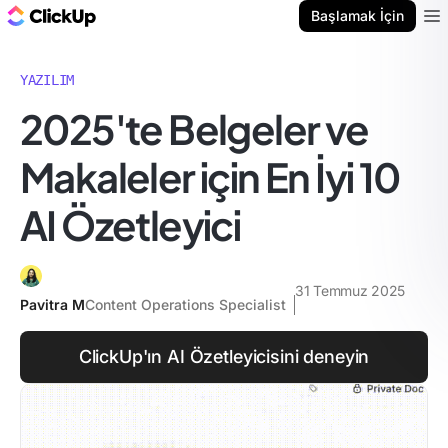
ClickUp Blog
Başlamak İçin
Ope
YAZILIM
2025'te Belgeler ve
Makaleler için En İyi 10
AI Özetleyici
31 Temmuz 2025
Pavitra M
Content Operations Specialist
ClickUp'ın AI Özetleyicisini deneyin