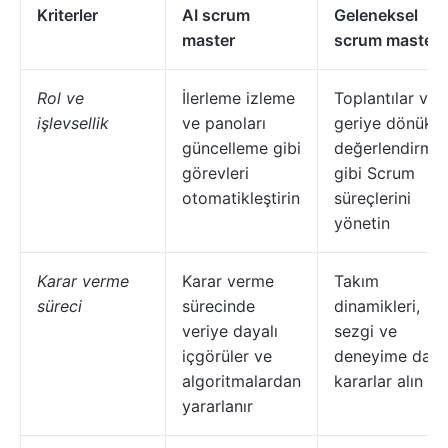
Kriterler
AI scrum
Geleneksel
master
scrum master
Rol ve
İlerleme izleme
Toplantılar ve
işlevsellik
ve panoları
geriye dönük
güncelleme gibi
değerlendirmel
görevleri
gibi Scrum
otomatikleştirin
süreçlerini
yönetin
Karar verme
Karar verme
Takım
süreci
sürecinde
dinamikleri,
veriye dayalı
sezgi ve
içgörüler ve
deneyime daya
algoritmalardan
kararlar alın
yararlanır