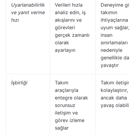
Uyarlanabilirlik
Verileri hızla
Deneyime gör
ve yanıt verme
analiz edin, iş
takımın
hızı
akışlarını ve
ihtiyaçlarına
görevleri
uyum sağlar,
gerçek zamanlı
insan
olarak
sınırlamaları
ayarlayın
nedeniyle
genellikle daha
yavaştır
İşbirliği
Takım
Takım iletişimi
araçlarıyla
kolaylaştırır,
entegre olarak
ancak daha
sorunsuz
yavaş olabilir
iletişim ve
görev izleme
sağlar