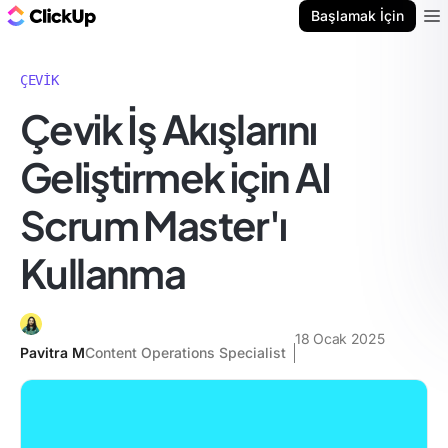
ClickUp Blog
Başlamak İçin
Ope
ÇEVIK
Çevik İş Akışlarını
Geliştirmek için AI
Scrum Master'ı
Kullanma
18 Ocak 2025
Pavitra M
Content Operations Specialist