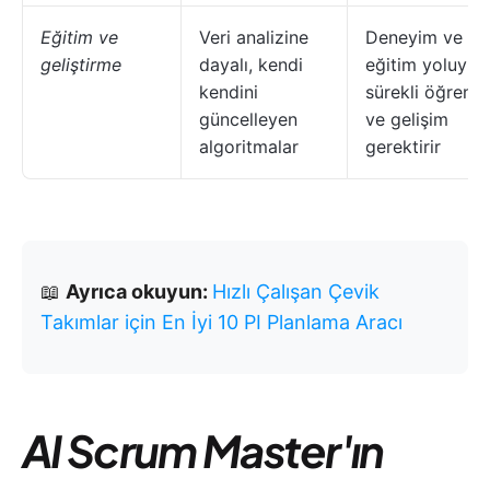
Eğitim ve
Veri analizine
Deneyim ve
geliştirme
dayalı, kendi
eğitim yoluyla
kendini
sürekli öğrenm
güncelleyen
ve gelişim
algoritmalar
gerektirir
📖
Ayrıca okuyun:
Hızlı Çalışan Çevik
Takımlar için En İyi 10 PI Planlama Aracı
AI Scrum Master'ın