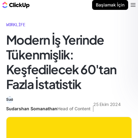
ClickUp Blog
Başlamak İçin
Ope
WORKLIFE
Modern İş Yerinde
Tükenmişlik:
Keşfedilecek 60'tan
Fazla İstatistik
25 Ekim 2024
Sudarshan Somanathan
Head of Content