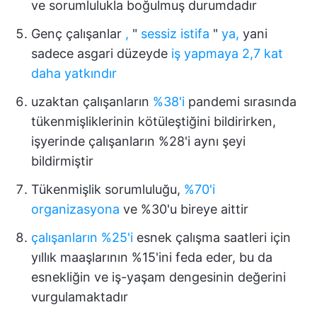
ve sorumlulukla boğulmuş durumdadır
Genç çalışanlar
,
"
sessiz istifa
"
ya,
yani
sadece asgari düzeyde
iş yapmaya 2,7 kat
daha yatkındır
uzaktan çalışanların
%38'i
pandemi sırasında
tükenmişliklerinin kötüleştiğini bildirirken,
işyerinde çalışanların %28'i aynı şeyi
bildirmiştir
Tükenmişlik sorumluluğu,
%70'i
organizasyona
ve %30'u bireye aittir
çalışanların %25'i
esnek çalışma saatleri için
yıllık maaşlarının %15'ini feda eder, bu da
esnekliğin ve iş-yaşam dengesinin değerini
vurgulamaktadır