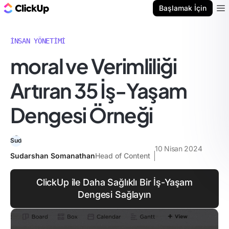
ClickUp Blog
Başlamak İçin
Ope
İNSAN YÖNETIMI
moral ve Verimliliği
Artıran 35 İş-Yaşam
Dengesi Örneği
10 Nisan 2024
Sudarshan Somanathan
Head of Content
ClickUp ile Daha Sağlıklı Bir İş-Yaşam
Dengesi Sağlayın