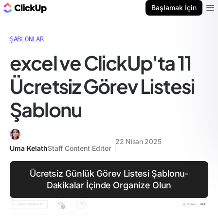
ClickUp Blog
Başlamak İçin
Ope
ŞABLONLAR
excel ve ClickUp'ta 11
Ücretsiz Görev Listesi
Şablonu
22 Nisan 2025
Uma Kelath
Staff Content Editor
Ücretsiz Günlük Görev Listesi Şablonu-
Dakikalar İçinde Organize Olun