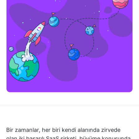
Bir zamanlar, her biri kendi alanında zirvede
olan iki başarılı SaaS şirketi, büyüme konusunda