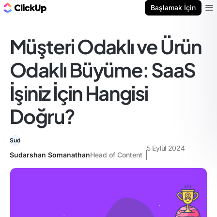
ClickUp Blog
Başlamak İçin
Ope
Müşteri Odaklı ve Ürün
Odaklı Büyüme: SaaS
İşiniz İçin Hangisi
Doğru?
5 Eylül 2024
Sudarshan Somanathan
Head of Content