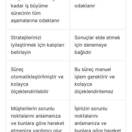
kadar iş büyüme
odaklanır
sürecinin tüm
aşamalarına odaklanır
Stratejilerinizi
Sonuçlar elde etmek
iyileştirmek için kalıpları
için denemeye
belirleyin
bağlıdır
Süreç
Bu süreç manuel
otomatikleştirilmiştir ve
işlem gerektirir ve
kolayca
kolayca
ölçeklendirilebilir
ölçeklendirilemez
Müşterilerin sorunlu
İşinizin sorunlu
noktalarını anlamanıza
noktalarını
ve bunlara göre hareket
anlamanıza ve
etmenize yardımcı olur
bunlara göre hareket