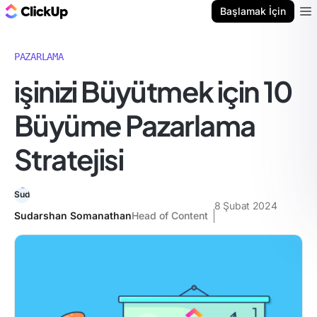
ClickUp Blog
Başlamak İçin
Ope
PAZARLAMA
i̇şinizi Büyütmek için 10
Büyüme Pazarlama
Stratejisi
8 Şubat 2024
Sudarshan Somanathan
Head of Content