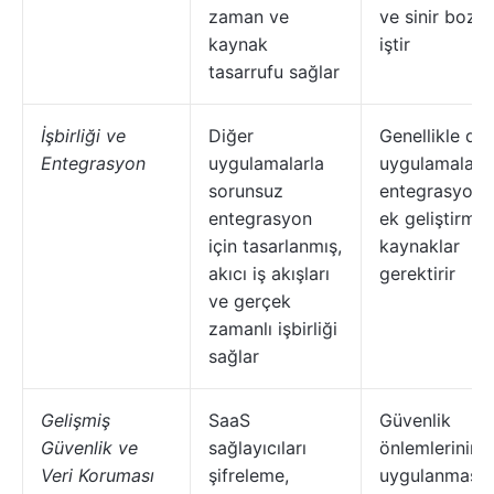
zaman ve
ve sinir bozuc
kaynak
iştir
tasarrufu sağlar
İşbirliği ve
Diğer
Genellikle diğ
Entegrasyon
uygulamalarla
uygulamalarl
sorunsuz
entegrasyon i
entegrasyon
ek geliştirme 
için tasarlanmış,
kaynaklar
akıcı iş akışları
gerektirir
ve gerçek
zamanlı işbirliği
sağlar
Gelişmiş
SaaS
Güvenlik
Güvenlik ve
sağlayıcıları
önlemlerinin
Veri Koruması
şifreleme,
uygulanması