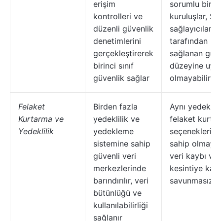
erişim
sorumlu birey
kontrolleri ve
kuruluşlar, S
düzenli güvenlik
sağlayıcıları
denetimlerini
tarafından
gerçekleştirerek
sağlanan güve
birinci sınıf
düzeyine uyg
güvenlik sağlar
olmayabilir
Felaket
Birden fazla
Aynı yedeklili
Kurtarma ve
yedeklilik ve
felaket kurta
Yedeklilik
yedekleme
seçeneklerine
sistemine sahip
sahip olmayabi
güvenli veri
veri kaybı ve
merkezlerinde
kesintiye karş
barındırılır, veri
savunmasızdı
bütünlüğü ve
kullanılabilirliği
sağlanır