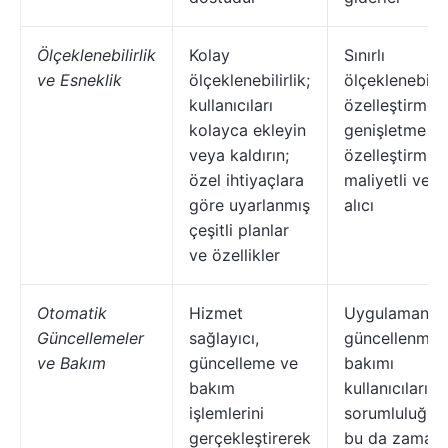
Ölçeklenebilirlik
Kolay
Sınırlı
ve Esneklik
ölçeklenebilirlik;
ölçeklenebilir
kullanıcıları
özelleştirme,
kolayca ekleyin
genişletme v
veya kaldırın;
özelleştirme i
özel ihtiyaçlara
maliyetli ve 
göre uyarlanmış
alıcı
çeşitli planlar
ve özellikler
Otomatik
Hizmet
Uygulamanın
Güncellemeler
sağlayıcı,
güncellenmes
ve Bakım
güncelleme ve
bakımı
bakım
kullanıcıların
işlemlerini
sorumluluğund
gerçekleştirerek
bu da zaman a