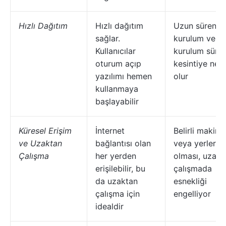
Hızlı Dağıtım
Hızlı dağıtım
Uzun süren
sağlar.
kurulum ve
Kullanıcılar
kurulum sürec
oturum açıp
kesintiye ned
yazılımı hemen
olur
kullanmaya
başlayabilir
Küresel Erişim
İnternet
Belirli makine
ve Uzaktan
bağlantısı olan
veya yerlere 
Çalışma
her yerden
olması, uzakt
erişilebilir, bu
çalışmada
da uzaktan
esnekliği
çalışma için
engelliyor
idealdir