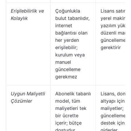
Erişilebilirlik ve
Çoğunlukla
Lisans satın a
Kolaylık
bulut tabanlıdır,
yerel makinel
internet
yazılım yükle
bağlantısı olan
düzenli manu
her yerden
güncellemele
erişilebilir;
gerektirir
kurulum veya
manuel
güncelleme
gerekmez
Uygun Maliyetli
Abonelik tabanlı
Lisans, donan
Çözümler
model, tüm
altyapı için ö
maliyetleri tek
maliyetler; ba
bir ücrette
güncelleme v
içerir; bütçe
destek için sü
dostudur
giderler