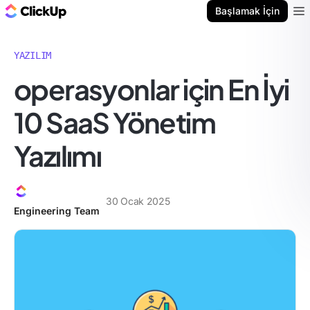
ClickUp Blog
Başlamak İçin
Ope
YAZILIM
operasyonlar için En İyi
10 SaaS Yönetim
Yazılımı
30 Ocak 2025
Engineering Team