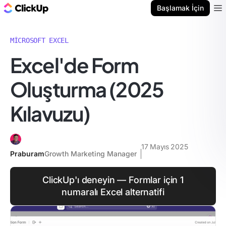
ClickUp Blog
Başlamak İçin
Ope
MICROSOFT EXCEL
Excel'de Form
Oluşturma (2025
Kılavuzu)
17 Mayıs 2025
Praburam
Growth Marketing Manager
ClickUp'ı deneyin — Formlar için 1
numaralı Excel alternatifi