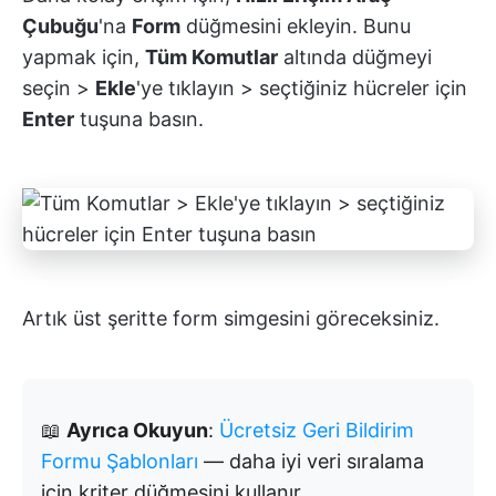
Çubuğu
'na
Form
düğmesini ekleyin. Bunu
yapmak için,
Tüm Komutlar
altında düğmeyi
seçin >
Ekle
'ye tıklayın > seçtiğiniz hücreler için
Enter
tuşuna basın.
Artık üst şeritte form simgesini göreceksiniz.
📖
Ayrıca Okuyun
:
Ücretsiz Geri Bildirim
Formu Şablonları
— daha iyi veri sıralama
için kriter düğmesini kullanır.