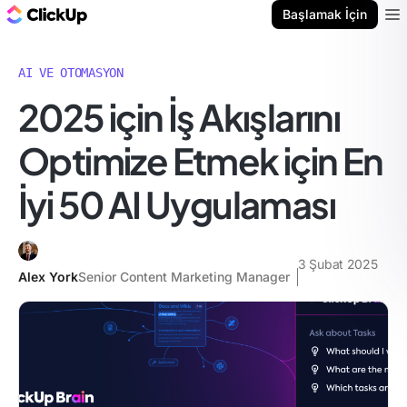
ClickUp Blog
Başlamak İçin
Ope
AI VE OTOMASYON
2025 için İş Akışlarını
Optimize Etmek için En
İyi 50 AI Uygulaması
3 Şubat 2025
Alex York
Senior Content Marketing Manager