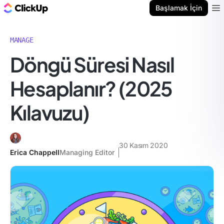
ClickUp Blog
Başlamak İçin
Ope
MANAGE
Döngü Süresi Nasıl
Hesaplanır? (2025
Kılavuzu)
30 Kasım 2020
Erica Chappell
Managing Editor