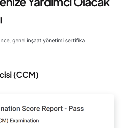
tmenize Yardımcı Olacak
ı
nce, genel inşaat yönetimi sertifika
ticisi (CCM)