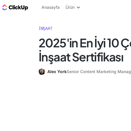
ClickUp Blog
Anasayfa
Ürün
İNŞAAT
2025'in En İyi 10 Ç
İnşaat Sertifikası
Alex York
Senior Content Marketing Manag