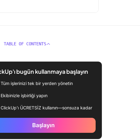
TABLE OF CONTENTS
ckUp'ı bugün kullanmaya başlayın
Tüm işlerinizi tek bir yerden yönetin
Ekibinizle işbirliği yapın
ClickUp'ı ÜCRETSİZ kullanın—sonsuza kadar
Başlayın