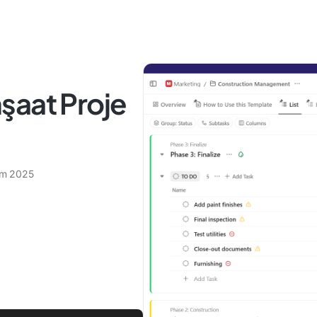
İnşaat Proje
ım 2025