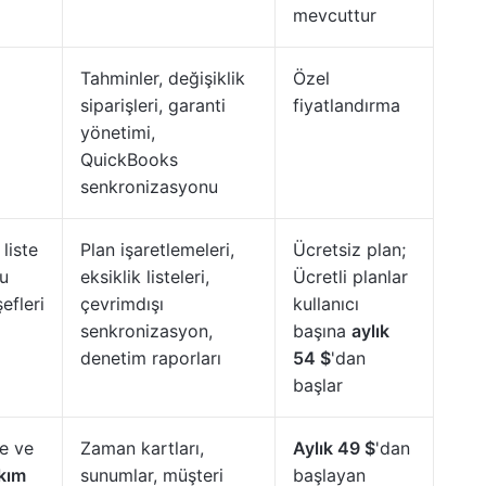
mevcuttur
Tahminler, değişiklik
Özel
siparişleri, garanti
fiyatlandırma
yönetimi,
QuickBooks
senkronizasyonu
 liste
Plan işaretlemeleri,
Ücretsiz plan;
u
eksiklik listeleri,
Ücretli planlar
efleri
çevrimdışı
kullanıcı
senkronizasyon,
başına
aylık
denetim raporları
54 $
'dan
başlar
e ve
Zaman kartları,
Aylık 49 $
'dan
kım
sunumlar, müşteri
başlayan