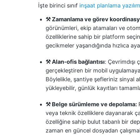
İşte birinci sınıf
inşaat planlama yazılım
⚒️ Zamanlama ve görev koordinas
görünümleri, ekip atamaları ve otom
özelliklerine sahip bir platform seçi
gecikmeler yaşandığında hızlıca ay
⚒️ Alan-ofis bağlantısı
: Çevrimdışı 
gerçekleştiren bir mobil uygulamay
Böylelikle, şantiye şefleriniz sinyal 
yükleyebilir, günlük kayıtları tamamlay
⚒️ Belge sürümleme ve depolama:
P
veya teknik özelliklere dayanarak ç
özelliğine sahip bulut tabanlı bir d
zaman en güncel dosyadan çalışmal