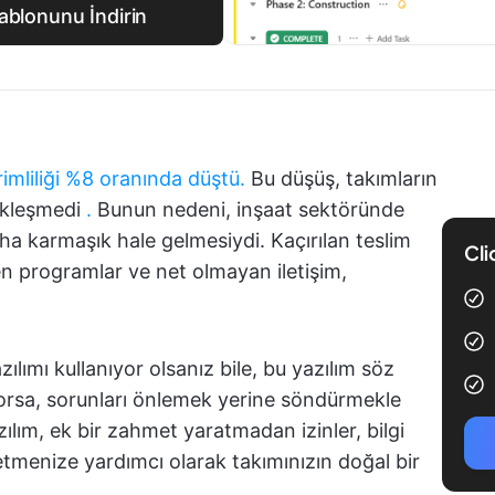
ablonunu İndirin
rimliliği %8 oranında düştü.
Bu düşüş, takımların
ekleşmedi
.
Bunun nedeni, inşaat sektöründe
a karmaşık hale gelmesiydi. Kaçırılan teslim
Cli
işen programlar ve net olmayan iletişim,
ılımı kullanıyor olsanız bile, bu yazılım söz
orsa, sorunları önlemek yerine söndürmekle
ım, ek bir zahmet yaratmadan izinler, bilgi
p etmenize yardımcı olarak takımınızın doğal bir