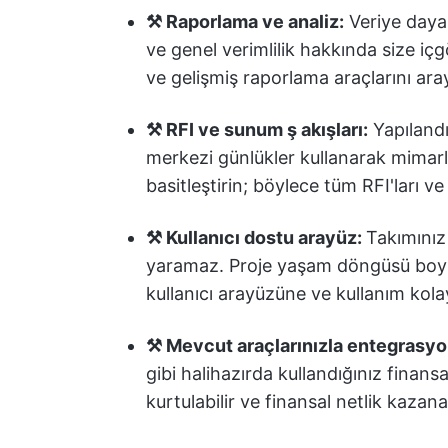
⚒️ Raporlama ve analiz:
Veriye dayal
ve genel verimlilik hakkında size içg
ve gelişmiş raporlama araçlarını ara
⚒️ RFI ve sunum ş akışları:
Yapılandır
merkezi günlükler kullanarak mimarl
basitleştirin; böylece tüm RFI'ları v
⚒️ Kullanıcı dostu arayüz:
Takımınız
yaramaz. Proje yaşam döngüsü boyu
kullanıcı arayüzüne ve kullanım kolay
⚒️ Mevcut araçlarınızla entegrasyo
gibi halihazırda kullandığınız finans
kurtulabilir ve finansal netlik kazanab