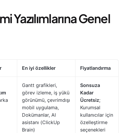
mi Yazılımlarına Genel
r
En iyi özellikler
Fiyatlandırma
Gantt grafikleri,
Sonsuza
kım
görev izleme, iş yükü
Kadar
arka
görünümü, çevrimdışı
Ücretsiz
;
mobil uygulama,
Kurumsal
Dokümanlar, AI
kullanıcılar için
asistanı (ClickUp
özelleştirme
Brain)
seçenekleri