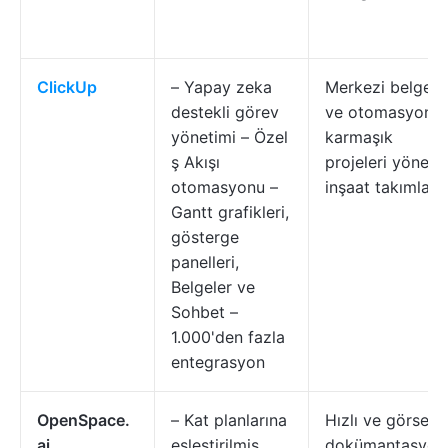
ClickUp
– Yapay zeka
Merkezi belgele
destekli görev
ve otomasyon il
yönetimi – Özel
karmaşık
ş Akışı
projeleri yönete
otomasyonu –
inşaat takımları
Gantt grafikleri,
gösterge
panelleri,
Belgeler ve
Sohbet –
1.000'den fazla
entegrasyon
OpenSpace.
– Kat planlarına
Hızlı ve görsel
ai
eşleştirilmiş
dokümantasyon