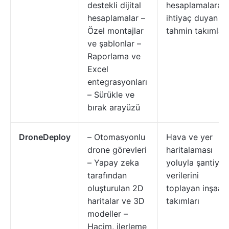
destekli dijital
hesaplamalara
hesaplamalar –
ihtiyaç duyan
Özel montajlar
tahmin takımları
ve şablonlar –
Raporlama ve
Excel
entegrasyonları
– Sürükle ve
bırak arayüzü
DroneDeploy
– Otomasyonlu
Hava ve yer
drone görevleri
haritalaması
– Yapay zeka
yoluyla şantiye
tarafından
verilerini
oluşturulan 2D
toplayan inşaat
haritalar ve 3D
takımları
modeller –
Hacim, ilerleme