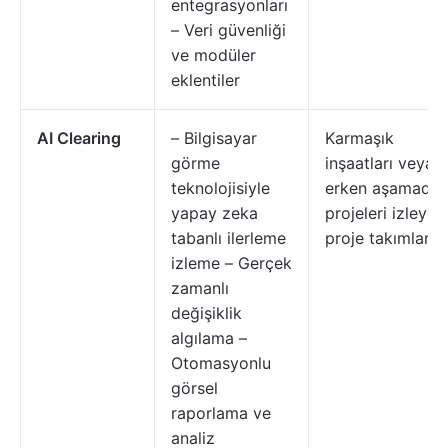
entegrasyonları
– Veri güvenliği
ve modüler
eklentiler
AI Clearing
– Bilgisayar
Karmaşık
görme
inşaatları veya
teknolojisiyle
erken aşamadak
yapay zeka
projeleri izleyen
tabanlı ilerleme
proje takımları
izleme – Gerçek
zamanlı
değişiklik
algılama –
Otomasyonlu
görsel
raporlama ve
analiz