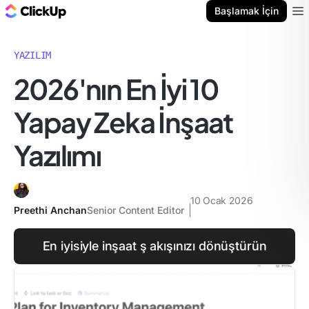
ClickUp Blog
Başlamak İçin
Ope
YAZILIM
2026'nın En İyi 10
Yapay Zeka İnşaat
Yazılımı
10 Ocak 2026
Preethi Anchan
Senior Content Editor
En iyisiyle inşaat ş akışınızı dönüştürün