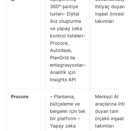
360° şantiye
ihtiyaç duyan
turları– Dijital
inşaat öncesi
ikiz oluşturma
takımları
ve yapay zeka
kontrol listeleri–
Procore,
Autodesk,
PlanGrid ile
entegrasyonlar–
Analitik için
Insights API
Procore
– Planlama,
Merkezi AI
bütçeleme ve
araçlarına ihtiya
belgeler için tek
duyan tam
bir platform –
ölçekli inşaat
Yapay zeka
takımları