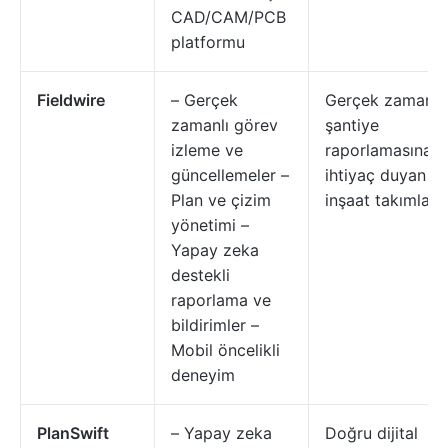
CAD/CAM/PCB
platformu
Fieldwire
– Gerçek
Gerçek zamanlı
zamanlı görev
şantiye
izleme ve
raporlamasına
güncellemeler –
ihtiyaç duyan
Plan ve çizim
inşaat takımları
yönetimi –
Yapay zeka
destekli
raporlama ve
bildirimler –
Mobil öncelikli
deneyim
PlanSwift
– Yapay zeka
Doğru dijital