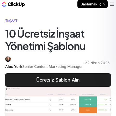
ClickUp Blog
Başlamak İçin
Ope
İNŞAAT
10 Ücretsiz İnşaat
Yönetimi Şablonu
22 Nisan 2025
Alex York
Senior Content Marketing Manager
Ücretsiz Şablon Alın