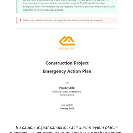
Bu şablon, inşaat sahası için acil durum eylem planını
planlamak, oluşturmak ve uygulamak için gereken her şeyi