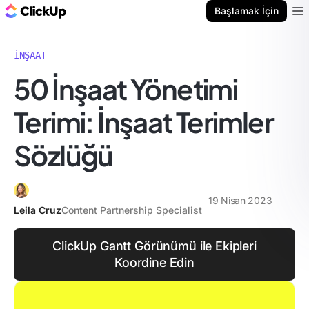
ClickUp Blog
Başlamak İçin
Ope
İNŞAAT
50 İnşaat Yönetimi
Terimi: İnşaat Terimler
Sözlüğü
19 Nisan 2023
Leila Cruz
Content Partnership Specialist
ClickUp Gantt Görünümü ile Ekipleri
Koordine Edin