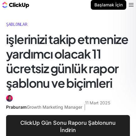
ClickUp Blog
Başlamak İçin
Ope
ŞABLONLAR
i̇şlerinizi takip etmenize
yardımcı olacak 11
ücretsiz günlük rapor
şablonu ve biçimleri
11 Mart 2025
Praburam
Growth Marketing Manager
ClickUp Gün Sonu Raporu Şablonunu
İndirin