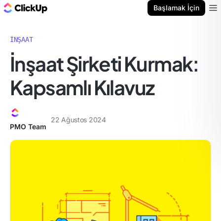
ClickUp Blog
Başlamak İçin
Ope
İNŞAAT
İnşaat Şirketi Kurmak:
Kapsamlı Kılavuz
22 Ağustos 2024
PMO Team