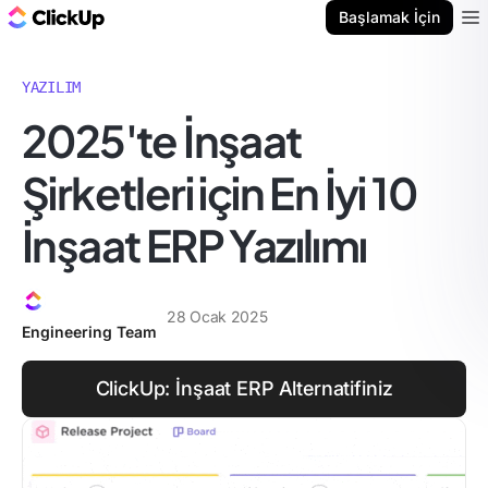
ClickUp Blog
Başlamak İçin
Ope
YAZILIM
2025'te İnşaat
Şirketleri için En İyi 10
İnşaat ERP Yazılımı
28 Ocak 2025
Engineering Team
ClickUp: İnşaat ERP Alternatifiniz