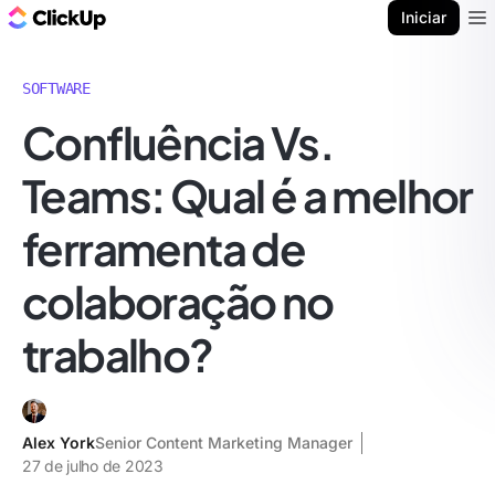
ClickUp Blogue
Iniciar
Ope
SOFTWARE
Confluência Vs.
Teams: Qual é a melhor
ferramenta de
colaboração no
trabalho?
Alex York
Senior Content Marketing Manager
27 de julho de 2023