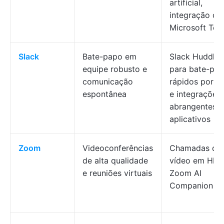
artificial,
integração co
Microsoft Te
Slack
Bate-papo em
Slack Huddles
equipe robusto e
para bate-pa
comunicação
rápidos por á
espontânea
e integrações
abrangentes 
aplicativos
Zoom
Videoconferências
Chamadas de
de alta qualidade
vídeo em HD,
e reuniões virtuais
Zoom AI
Companion