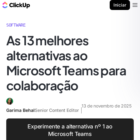
ClickUp Blogue
Iniciar
Ope
SOFTWARE
As 13 melhores
alternativas ao
Microsoft Teams para
colaboração
13 de novembro de 2025
Garima Behal
Senior Content Editor
Experimente a alternativa nº 1 ao
Microsoft Teams