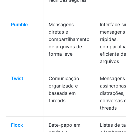
reuniões seguras
Pumble
Mensagens
Interface simp
diretas e
mensagens
compartilhamento
rápidas,
de arquivos de
compartilham
forma leve
eficiente de
arquivos
Twist
Comunicação
Mensagens
organizada e
assíncronas e
baseada em
distrações,
threads
conversas em
threads
Flock
Bate-papo em
Listas de tare