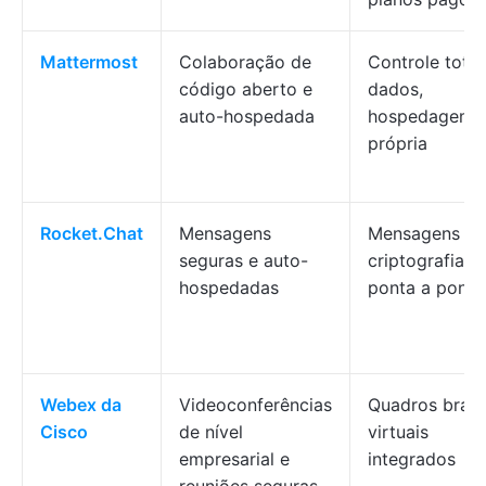
Mattermost
Colaboração de
Controle total
código aberto e
dados,
auto-hospedada
hospedagem
própria
Rocket.Chat
Mensagens
Mensagens c
seguras e auto-
criptografia d
hospedadas
ponta a ponta
Webex da
Videoconferências
Quadros bran
Cisco
de nível
virtuais
empresarial e
integrados