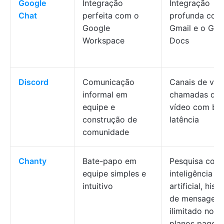
Google
Integração
Integração
Chat
perfeita com o
profunda com
Google
Gmail e o Goo
Workspace
Docs
Discord
Comunicação
Canais de voz
informal em
chamadas de
equipe e
vídeo com ba
construção de
latência
comunidade
Chanty
Bate-papo em
Pesquisa com
equipe simples e
inteligência
intuitivo
artificial, hist
de mensagens
ilimitado nos
planos pagos