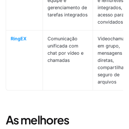
equipe e
e lembretes
gerenciamento de
integrados,
tarefas integrados
acesso para
convidados
RingEX
Comunicação
Videochamad
unificada com
em grupo,
chat por vídeo e
mensagens
chamadas
diretas,
compartilham
seguro de
arquivos
As melhores